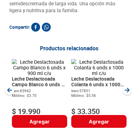
semidescremada de larga vida. Una opción más
ligera y nutritiva para la familia.
Compartir:
Productos relacionados
Lec
Meg
SKU :
Item
:
Milili
Leche Deslactosada
Leche Deslactosada
Campo Blanco 6 unds x
Colanta 6 unds x 1000
900 ml c/u
ml c/u
SKU :
7706303010144
SKU :
7702129004985
Item
:
65942
Item
:
57851
$
Mililitro:
$3.70
Mililitro:
$5.56