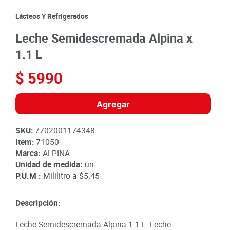
8
.
detergente
Lácteos Y Refrigerados
9
.
queso
Leche Semidescremada Alpina x
10
.
papa
1.1 L
$
5990
Agregar
SKU
:
7702001174348
Item
:
71050
Marca:
ALPINA
Unidad de medida:
un
P.U.M :
Mililitro a
$5.45
Descripción:
Leche Semidescremada Alpina 1.1 L: Leche