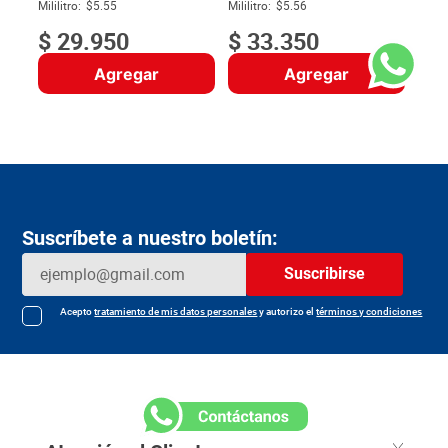
$
Mililitro:
$5.55
Mililitro:
$5.56
$
29
.
950
$
33
.
350
Agregar
Agregar
Suscríbete a nuestro boletín:
Suscribirse
Acepto
tratamiento de mis datos personales
y autorizo el
términos y condiciones