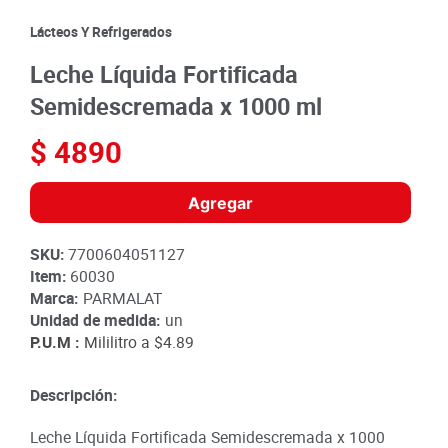
8
.
detergente
Lácteos Y Refrigerados
9
.
queso
Leche Líquida Fortificada
10
.
papa
Semidescremada x 1000 ml
$
4890
Agregar
SKU
:
7700604051127
Item
:
60030
Marca:
PARMALAT
Unidad de medida:
un
P.U.M :
Mililitro a
$4.89
Descripción:
Leche Líquida Fortificada Semidescremada x 1000