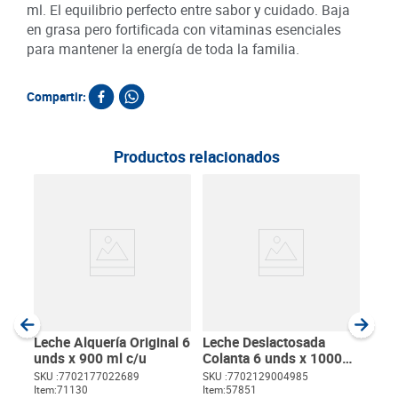
ml. El equilibrio perfecto entre sabor y cuidado. Baja
en grasa pero fortificada con vitaminas esenciales
para mantener la energía de toda la familia.
Compartir:
Productos relacionados
Lec
Alpi
SKU :
Item
:
Milili
Leche Alquería Original 6
Leche Deslactosada
unds x 900 ml c/u
Colanta 6 unds x 1000
ml c/u
SKU :
7702177022689
SKU :
7702129004985
Item
:
71130
Item
:
57851