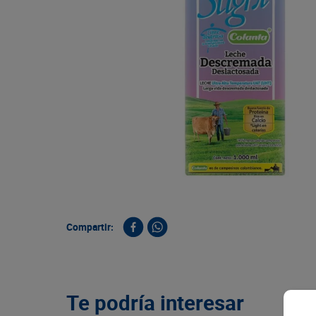
9
.
queso
10
.
papa
Compartir:
Te podría interesar