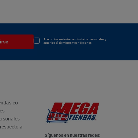
Acepto
tratamiento de mis datos personales
y
irse
autorizo el
términos y condiciones
endas.co
les
personales
respecto a
Síguenos en nuestras redes: