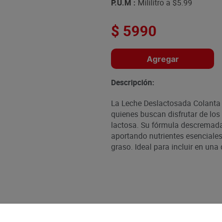
P.U.M :
Mililitro a
$5.99
$
5990
Agregar
Descripción:
La Leche Deslactosada Colanta 
quienes buscan disfrutar de los 
lactosa. Su fórmula descremada 
aportando nutrientes esenciale
graso. Ideal para incluir en una