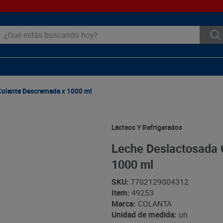
ué estás buscando hoy?
Colanta Descremada x 1000 ml
Lácteos Y Refrigerados
Leche Deslactosada 
1000 ml
SKU
:
7702129004312
Item
:
49253
Marca:
COLANTA
Unidad de medida:
un