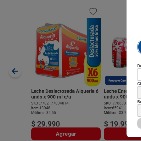
D
C
Leche Deslactosada Alquería 6
Leche Entera Ca
unds x 900 ml c/u
unds x 900 ml c
B
SKU :
7702177004814
SKU :
770630352099
Item
:
13048
Item
:
65941
Mililitro:
$5.55
Mililitro:
$3.70
$
29
.
990
$
19
.
990
Agregar
Agre