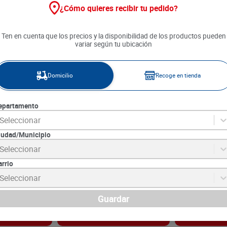
¿Cómo quieres recibir tu pedido?
Ten en cuenta que los precios y la disponibilidad de los productos pueden
variar según tu ubicación
Domicilio
Recoge en tienda
epartamento
Seleccionar
iudad/Municipio
mpo Blanco 6
Leche Deslactosada
Leche Entera 
Seleccionar
/u
Megatiendas x 900 ml
900 ml
arrio
5
SKU :
35571
SKU :
35570
Item
:
35571
Item
:
35570
Seleccionar
Mililitro:
$3.77
Mililitro:
$3.77
$
3390
$
3390
Guardar
gar
Agregar
Ag