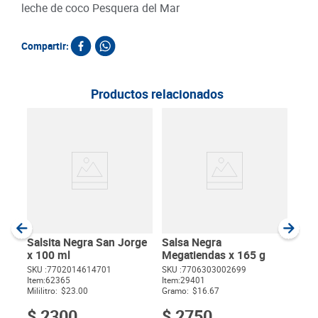
leche de coco Pesquera del Mar
Compartir:
Productos relacionados
Sal
Meg
SKU :
Item
:
Gram
Salsita Negra San Jorge
Salsa Negra
x 100 ml
Megatiendas x 165 g
SKU :
7702014614701
SKU :
7706303002699
Item
:
62365
Item
:
29401
$
Mililitro:
$23.00
Gramo:
$16.67
$
2300
$
2750