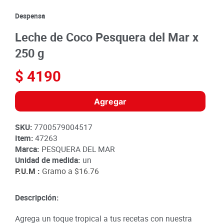
8
.
detergente
Despensa
9
.
queso
Leche de Coco Pesquera del Mar x
10
.
papa
250 g
$
4190
Agregar
SKU
:
7700579004517
Item
:
47263
Marca:
PESQUERA DEL MAR
Unidad de medida:
un
P.U.M :
Gramo a
$16.76
Descripción:
Agrega un toque tropical a tus recetas con nuestra