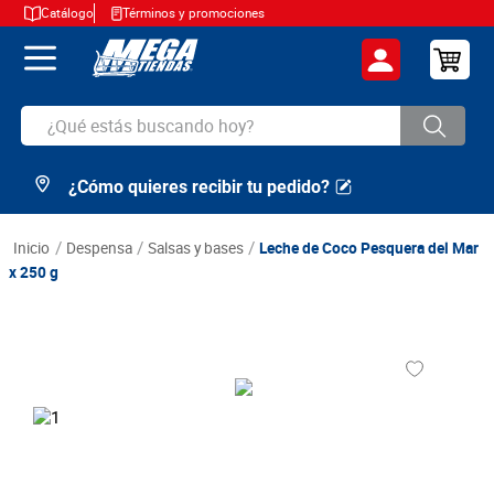
Catálogo
Términos y promociones
¿Qué estás buscando hoy?
¿Cómo quieres recibir tu pedido?
TÉRMINOS MÁS BUSCADOS
1
.
cerveza
despensa
salsas y bases
Leche de Coco Pesquera del Mar
2
.
arroz
x 250 g
3
.
leche
4
.
cafe
5
.
aceite
6
.
azucar
7
.
huevos