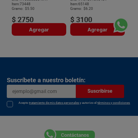
Item
:
73448
Item
:
65148
$
Gramo:
$5.50
Gramo:
$6.20
$
2750
$
3100
Agregar
Agregar
Suscríbete a nuestro boletín:
Suscribirse
Acepto
tratamiento de mis datos personales
y autorizo el
términos y condiciones