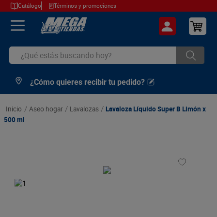
Catálogo
Términos y promociones
¿Qué estás buscando hoy?
¿Cómo quieres recibir tu pedido?
TÉRMINOS MÁS BUSCADOS
1
.
cerveza
aseo hogar
lavalozas
Lavaloza Líquido Super B Limón x
2
.
arroz
500 ml
3
.
leche
4
.
cafe
5
.
aceite
6
.
azucar
7
.
huevos