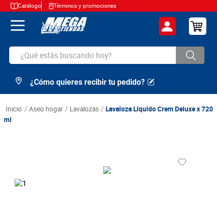
Catálogo
Términos y promociones
¿Qué estás buscando hoy?
¿Cómo quieres recibir tu pedido?
TÉRMINOS MÁS BUSCADOS
1
.
cerveza
aseo hogar
lavalozas
Lavaloza Líquido Crem Deluxe x 720
2
.
arroz
ml
3
.
leche
4
.
cafe
5
.
aceite
6
.
azucar
7
.
huevos