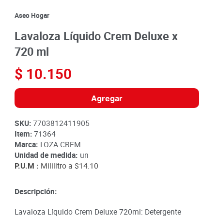
8
.
detergente
Aseo Hogar
9
.
queso
Lavaloza Líquido Crem Deluxe x
10
.
papa
720 ml
$
10
.
150
Agregar
SKU
:
7703812411905
Item
:
71364
Marca:
LOZA CREM
Unidad de medida:
un
P.U.M :
Mililitro a
$14.10
Descripción:
Lavaloza Líquido Crem Deluxe 720ml: Detergente