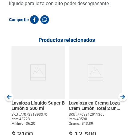
líquido para loza con alto poder desengrasante.
Compartir:
Productos relacionados
Lav
Cre
450
SKU :
Item
:
Gram
Lavaloza Líquido Super B
Lavaloza en Crema Loza
Limón x 500 ml
Crem Limón Total 2 unds
x 450 g c/u
SKU :
7707291393370
SKU :
7703812011365
Item
:
43728
Item
:
40590
$
Mililitro:
$6.20
Gramo:
$13.89
$
3100
$
12
.
500