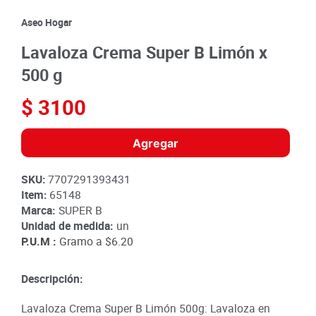
8
.
detergente
Aseo Hogar
9
.
queso
Lavaloza Crema Super B Limón x
10
.
papa
500 g
$
3100
Agregar
SKU
:
7707291393431
Item
:
65148
Marca:
SUPER B
Unidad de medida:
un
P.U.M :
Gramo a
$6.20
Descripción:
Lavaloza Crema Super B Limón 500g: Lavaloza en