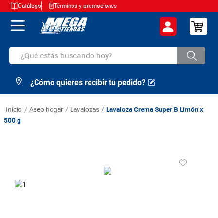
Catálogo
Términos y promociones
¿Qué estás buscando hoy?
¿Cómo quieres recibir tu pedido?
TÉRMINOS MÁS BUSCADOS
1
.
cerveza
aseo hogar
lavalozas
Lavaloza Crema Super B Limón x
2
.
arroz
500 g
3
.
leche
4
.
cafe
5
.
aceite
6
.
azucar
7
.
huevos