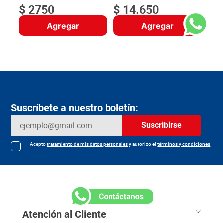
$
2750
$
14
.
650
Agregar
Agregar
Suscríbete a nuestro boletín:
Suscribirse
Acepto
tratamiento de mis datos personales
y autorizo el
términos y condiciones
Atención al Cliente