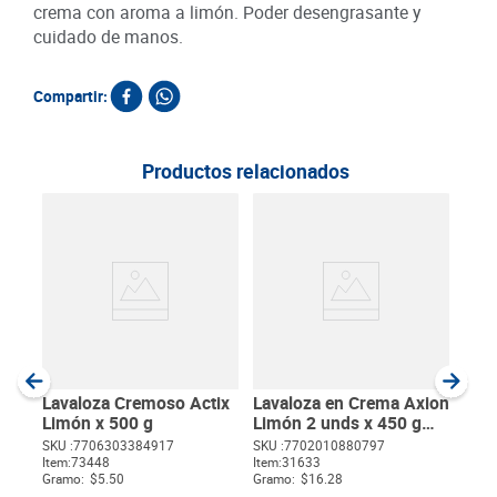
crema con aroma a limón. Poder desengrasante y
cuidado de manos.
Compartir:
Productos relacionados
Lav
Lim
SKU :
Item
:
Gram
Lavaloza Cremoso Actix
Lavaloza en Crema Axion
Limón x 500 g
Limón 2 unds x 450 g
c/u
SKU :
7706303384917
SKU :
7702010880797
Item
:
73448
Item
:
31633
$
Gramo:
$5.50
Gramo:
$16.28