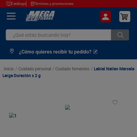
Catálogo
Términos y promociones
¿Qué estás buscando hoy?
¿Cómo quieres recibir tu pedido?
TÉRMINOS MÁS BUSCADOS
1
.
cerveza
cuidado personal
cuidado femenino
Labial Nailen Marsala
2
.
arroz
Larga Duración x 2 g
3
.
leche
4
.
cafe
5
.
aceite
6
.
azucar
7
.
huevos