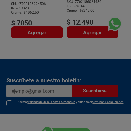
SKU :
7702186024636
SKU :
7702186024506
Item
:
69814
$
Item
:
69828
Gramo:
$6245.00
Gramo:
$1962.50
$
12
.
490
$
7850
Agregar
Agregar
Suscríbete a nuestro boletín:
Suscribirse
Acepto
tratamiento de mis datos personales
y autorizo el
términos y condiciones