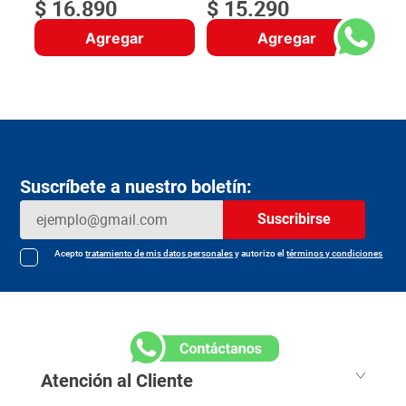
$
16
.
890
$
15
.
290
Agregar
Agregar
Suscríbete a nuestro boletín:
Suscribirse
Acepto
tratamiento de mis datos personales
y autorizo el
términos y condiciones
Atención al Cliente