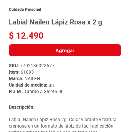
8
.
detergente
Cuidado Personal
9
.
queso
Labial Nailen Lápiz Rosa x 2 g
10
.
papa
$
12
.
490
Agregar
SKU
:
7702186023677
Item
:
61093
Marca:
NAILEN
Unidad de medida:
un
P.U.M :
Gramo a
$6245.00
Descripción:
Labial Nailen Lápiz Rosa 2g. Color vibrante y textura
cremosa en un formato de lápiz de fácil aplicación.