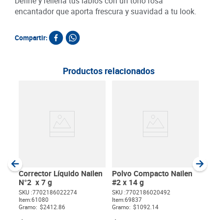
Define y rellena tus labios con un tono rosa
encantador que aporta frescura y suavidad a tu look.
Compartir:
Productos relacionados
Labi
SKU :
Item
:
Gram
Corrector Líquido Nailen
Polvo Compacto Nailen
N°2 x 7 g
#2 x 14 g
SKU :
7702186022274
SKU :
7702186020492
Item
:
61080
Item
:
69837
$
Gramo:
$2412.86
Gramo:
$1092.14