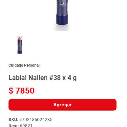
8
.
detergente
9
.
queso
10
.
papa
Cuidado Personal
Labial Nailen #38 x 4 g
$
7850
Agregar
SKU
:
7702186024285
Item
:
69821