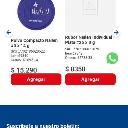
Labi
Mate
SKU :
Item
:
Gram
Rubor Nailen Individual
Polvo Compacto Nailen
Plata #26 x 3 g
#5 x 14 g
SKU :
7702186021079
SKU :
7702186020522
Item
:
69842
$
Item
:
69840
Gramo:
$2783.33
Gramo:
$1092.14
$
8350
$
15
.
290
Agregar
Agregar
Suscríbete a nuestro boletín: