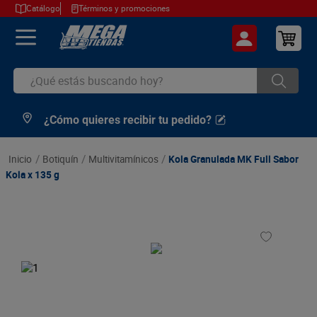
Catálogo
Términos y promociones
¿Qué estás buscando hoy?
¿Cómo quieres recibir tu pedido?
TÉRMINOS MÁS BUSCADOS
1
.
cerveza
botiquín
multivitamínicos
Kola Granulada MK Full Sabor
2
.
arroz
Kola x 135 g
3
.
leche
4
.
cafe
5
.
aceite
6
.
azucar
7
.
huevos