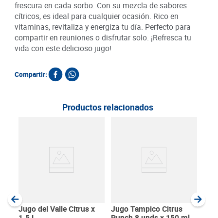
frescura en cada sorbo. Con su mezcla de sabores
cítricos, es ideal para cualquier ocasión. Rico en
vitaminas, revitaliza y energiza tu día. Perfecto para
compartir en reuniones o disfrutar solo. ¡Refresca tu
vida con este delicioso jugo!
Compartir:
Productos relacionados
20
Jugo
Trop
SKU :
Item
:
Milili
Jugo del Valle Citrus x
Jugo Tampico Citrus
1.5 L
Punch 8 unds x 150 ml