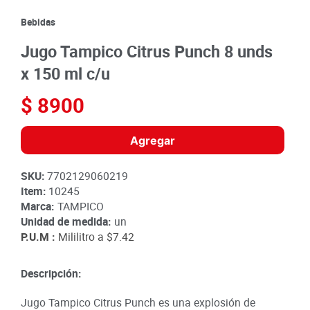
8
.
detergente
Bebidas
9
.
queso
Jugo Tampico Citrus Punch 8 unds
10
.
papa
x 150 ml c/u
$
8900
Agregar
SKU
:
7702129060219
Item
:
10245
Marca:
TAMPICO
Unidad de medida:
un
P.U.M :
Mililitro a
$7.42
Descripción:
Jugo Tampico Citrus Punch es una explosión de