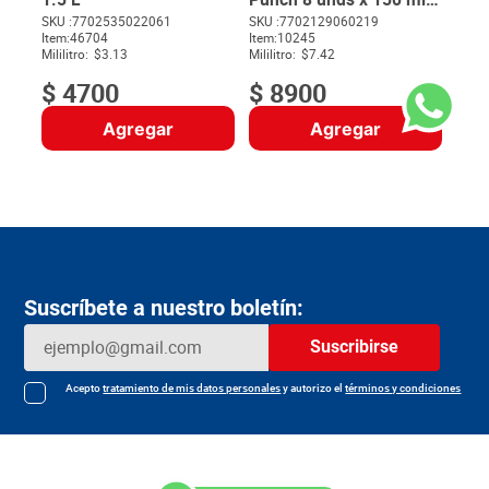
c/u
SKU :
7702535022061
SKU :
7702129060219
$
29
Item
:
46704
Item
:
10245
$
Mililitro:
$3.13
Mililitro:
$7.42
$
4700
$
8900
Agregar
Agregar
Suscríbete a nuestro boletín:
Suscribirse
Acepto
tratamiento de mis datos personales
y autorizo el
términos y condiciones