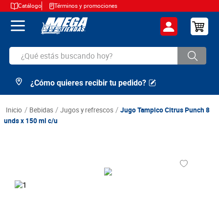
Catálogo
Términos y promociones
¿Qué estás buscando hoy?
¿Cómo quieres recibir tu pedido?
TÉRMINOS MÁS BUSCADOS
1
.
cerveza
bebidas
jugos y refrescos
Jugo Tampico Citrus Punch 8
2
.
arroz
unds x 150 ml c/u
3
.
leche
4
.
cafe
5
.
aceite
6
.
azucar
7
.
huevos