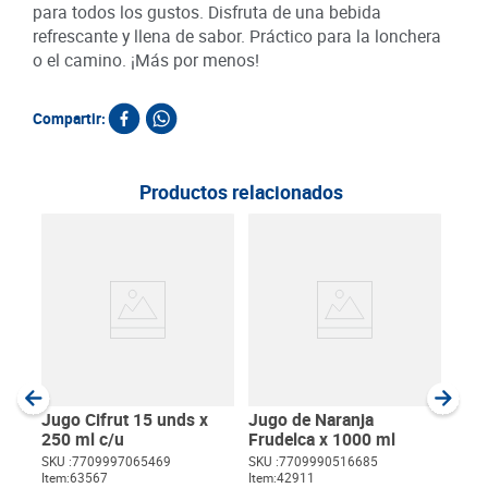
para todos los gustos. Disfruta de una bebida
refrescante y llena de sabor. Práctico para la lonchera
o el camino. ¡Más por menos!
Compartir:
Productos relacionados
Jug
Pun
c/u
SKU :
Item
:
Milili
Jugo Cifrut 15 unds x
Jugo de Naranja
250 ml c/u
Frudelca x 1000 ml
SKU :
7709997065469
SKU :
7709990516685
Item
:
63567
Item
:
42911