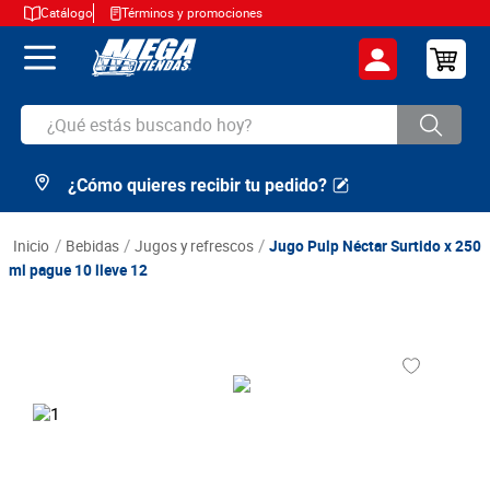
Catálogo
Términos y promociones
¿Qué estás buscando hoy?
¿Cómo quieres recibir tu pedido?
TÉRMINOS MÁS BUSCADOS
1
.
cerveza
bebidas
jugos y refrescos
Jugo Pulp Néctar Surtido x 250
2
.
arroz
ml pague 10 lleve 12
3
.
leche
4
.
cafe
5
.
aceite
6
.
azucar
7
.
huevos