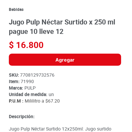
8
.
detergente
Bebidas
9
.
queso
Jugo Pulp Néctar Surtido x 250 ml
10
.
papa
pague 10 lleve 12
$
16
.
800
Agregar
SKU
:
7708129732576
Item
:
71990
Marca:
PULP
Unidad de medida:
un
P.U.M :
Mililitro a
$67.20
Descripción:
Jugo Pulp Néctar Surtido 12x250ml: Jugo surtido