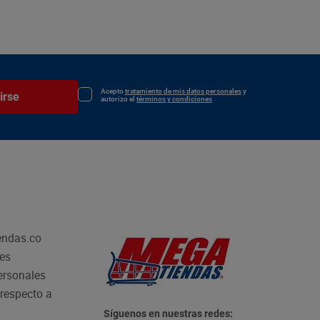
Acepto
tratamiento de mis datos personales
y
irse
autorizo el
términos y condiciones
endas.co
les
personales
respecto a
Síguenos en nuestras redes: