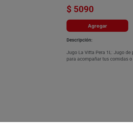
$
5090
Agregar
Descripción:
Jugo La Vitta Pera 1L: Jugo de p
para acompañar tus comidas o p