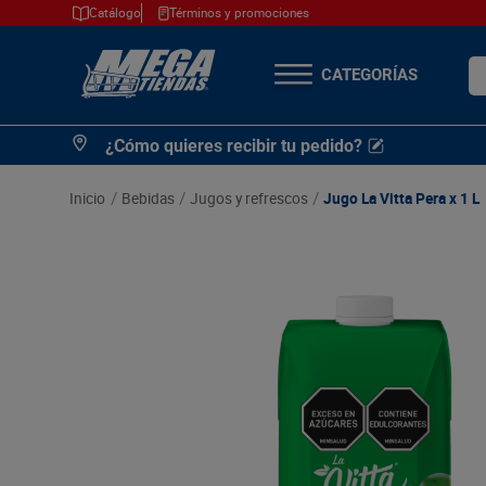
Catálogo
Términos y promociones
¿Q
TÉRMINOS MÁS
¿Cómo quieres recibir tu pedido?
BUSCADOS
1
.
cerveza
bebidas
jugos y refrescos
Jugo La Vitta Pera x 1 L
2
.
arroz
3
.
leche
4
.
cafe
5
.
aceite
6
.
azucar
7
.
huevos
8
.
detergente