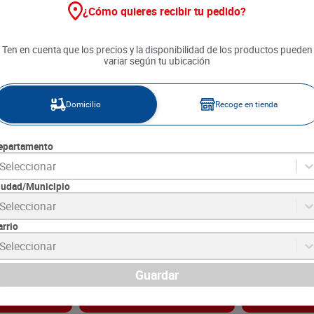
¿Cómo quieres recibir tu pedido?
Ten en cuenta que los precios y la disponibilidad de los productos pueden
variar según tu ubicación
Domicilio
Recoge en tienda
epartamento
Seleccionar
iudad/Municipio
trus Punch 8
Jugo Fresky Surtido x 200 g
Jugo La Vitta 
Seleccionar
/u
c/u pague 10 lleve 12
arrio
9
SKU :
7702617442251
SKU :
7707262689
Item
:
73535
Item
:
72388
Seleccionar
Gramo:
$4.25
Mililitro,Mililitro:
$
$
10
.
200
$
5090
Guardar
gar
Agregar
Ag