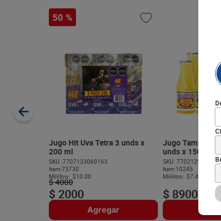
50 %
D
C
Jugo Hit Uva Tetra 3 unds x
Jugo Tampico Ci
200 ml
unds x 150 ml c
B
SKU :
7707133060163
SKU :
770212906021
Item
:
73730
Item
:
10245
MililItro:
$10.00
Mililitro:
$7.42
$
4000
$
2000
$
8900
Agregar
Agre