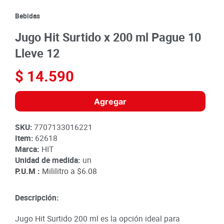
8
.
detergente
Bebidas
9
.
queso
Jugo Hit Surtido x 200 ml Pague 10
10
.
papa
Lleve 12
$
14
.
590
Agregar
SKU
:
7707133016221
Item
:
62618
Marca:
HIT
Unidad de medida:
un
P.U.M :
Mililitro a
$6.08
Descripción:
Jugo Hit Surtido 200 ml es la opción ideal para