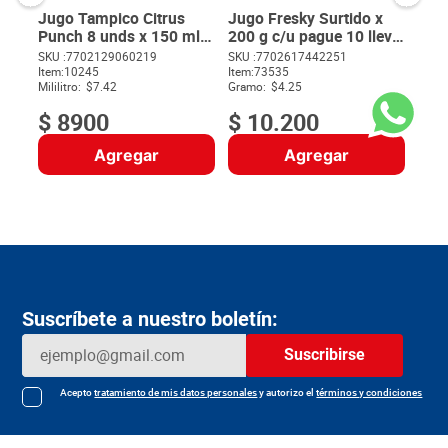
Jugo Tampico Citrus
Jugo Fresky Surtido x
Punch 8 unds x 150 ml
200 g c/u pague 10 lleve
c/u
12
SKU :
7702129060219
SKU :
7702617442251
$
Item
:
10245
Item
:
73535
Mililitro:
$7.42
Gramo:
$4.25
$
8900
$
10
.
200
Agregar
Agregar
Suscríbete a nuestro boletín:
Suscribirse
Acepto
tratamiento de mis datos personales
y autorizo el
términos y condiciones