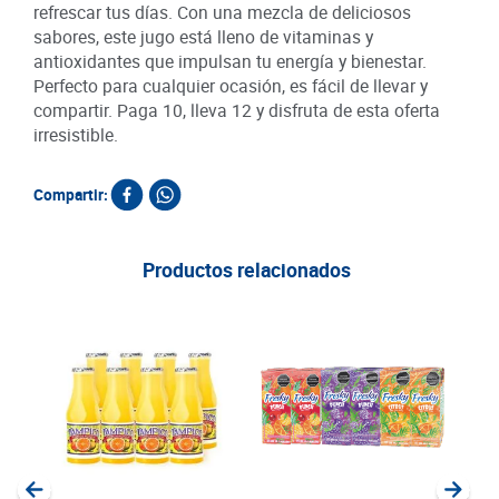
refrescar tus días. Con una mezcla de deliciosos
sabores, este jugo está lleno de vitaminas y
antioxidantes que impulsan tu energía y bienestar.
Perfecto para cualquier ocasión, es fácil de llevar y
compartir. Paga 10, lleva 12 y disfruta de esta oferta
irresistible.
Compartir:
Productos relacionados
Jugo
1 L
SKU :
Item
:
Milili