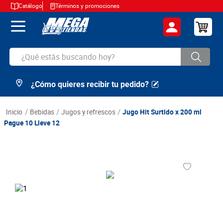
Catálogo
Términos y promociones
¿Qué estás buscando hoy?
¿Cómo quieres recibir tu pedido?
TÉRMINOS MÁS BUSCADOS
1
.
cerveza
bebidas
jugos y refrescos
Jugo Hit Surtido x 200 ml
2
.
arroz
Pague 10 Lleve 12
3
.
leche
4
.
cafe
5
.
aceite
6
.
azucar
7
.
huevos