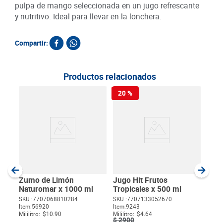
pulpa de mango seleccionada en un jugo refrescante
y nutritivo. Ideal para llevar en la lonchera.
Compartir:
Productos relacionados
20 %
Jugo
Man
SKU :
Item
:
Milili
Zumo de Limón
Jugo Hit Frutos
Naturomar x 1000 ml
Tropicales x 500 ml
SKU :
7707068810284
SKU :
7707133052670
Item
:
56920
Item
:
9243
$
Mililitro:
$10.90
Mililitro:
$4.64
$
2900