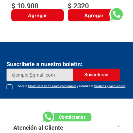
$
10
.
900
$
2320
Agregar
Agregar
Suscríbete a nuestro boletín:
Suscribirse
Acepto
tratamiento de mis datos personales
y autorizo el
términos y condiciones
Atención al Cliente