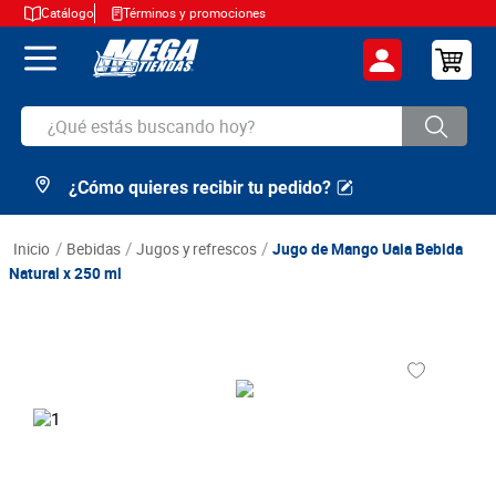
Catálogo
Términos y promociones
¿Qué estás buscando hoy?
¿Cómo quieres recibir tu pedido?
TÉRMINOS MÁS BUSCADOS
1
.
cerveza
bebidas
jugos y refrescos
Jugo de Mango Uaia Bebida
2
.
arroz
Natural x 250 ml
3
.
leche
4
.
cafe
5
.
aceite
6
.
azucar
7
.
huevos