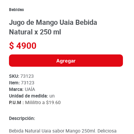
8
.
detergente
Bebidas
9
.
queso
Jugo de Mango Uaia Bebida
10
.
papa
Natural x 250 ml
$
4900
Agregar
SKU
:
73123
Item
:
73123
Marca:
UAÍA
Unidad de medida:
un
P.U.M :
Mililitro a
$19.60
Descripción:
Bebida Natural Uaia sabor Mango 250ml. Deliciosa