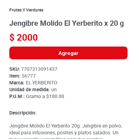
8
.
detergente
Frutas Y Verduras
9
.
queso
Jengibre Molido El Yerberito x 20 g
10
.
papa
$
2000
Agregar
SKU
:
7707313091437
Item
:
56777
Marca:
EL YERBERITO
Unidad de medida:
un
P.U.M :
Gramo a
$100.00
Descripción:
Jengibre Molido El Yerberito 20g: Jengibre en polvo,
ideal para infusiones, postres y platos salados. Un