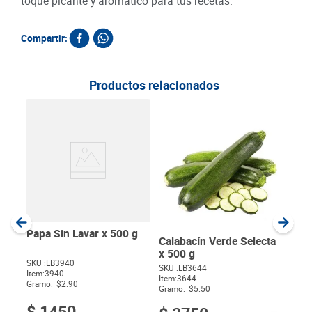
toque picante y aromático para tus recetas.
Compartir:
Productos relacionados
Cab
Pela
SKU :
Item
:
Unida
Papa Sin Lavar x 500 g
Calabacín Verde Selecta
x 500 g
SKU :
LB3940
SKU :
LB3644
Item
:
3940
$
Item
:
3644
Gramo:
$2.90
Gramo:
$5.50
$
1450