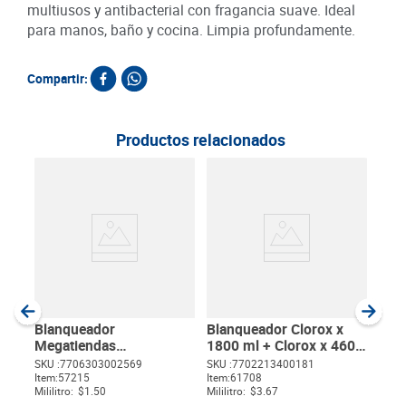
multiusos y antibacterial con fragancia suave. Ideal
para manos, baño y cocina. Limpia profundamente.
Compartir:
Productos relacionados
Bla
Reg
SKU :
Item
:
Milili
Blanqueador
Blanqueador Clorox x
Megatiendas
1800 ml + Clorox x 460
Desinfectante x 2000 ml
ml
SKU :
7706303002569
SKU :
7702213400181
Item
:
57215
Item
:
61708
$
Mililitro:
$1.50
Mililitro:
$3.67