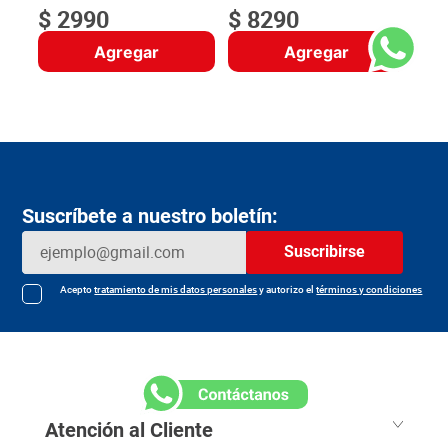
$
2990
$
8290
Agregar
Agregar
Suscríbete a nuestro boletín:
Suscribirse
Acepto
tratamiento de mis datos personales
y autorizo el
términos y condiciones
Atención al Cliente