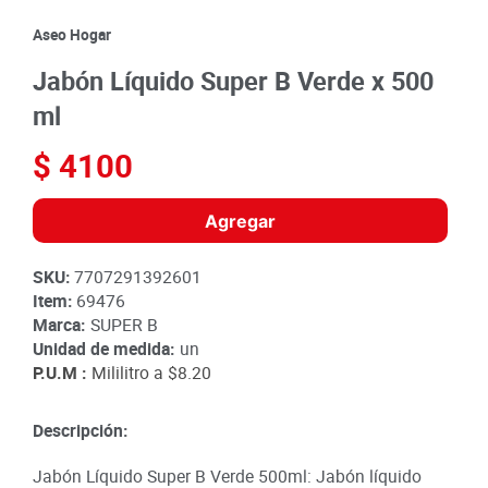
8
.
detergente
Aseo Hogar
9
.
queso
Jabón Líquido Super B Verde x 500
10
.
papa
ml
$
4100
Agregar
SKU
:
7707291392601
Item
:
69476
Marca:
SUPER B
Unidad de medida:
un
P.U.M :
Mililitro a
$8.20
Descripción:
Jabón Líquido Super B Verde 500ml: Jabón líquido