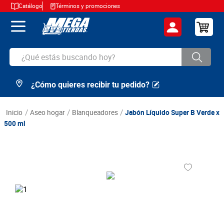
Catálogo
Términos y promociones
¿Qué estás buscando hoy?
¿Cómo quieres recibir tu pedido?
TÉRMINOS MÁS BUSCADOS
1
.
cerveza
aseo hogar
blanqueadores
Jabón Líquido Super B Verde x
2
.
arroz
500 ml
3
.
leche
4
.
cafe
5
.
aceite
6
.
azucar
7
.
huevos