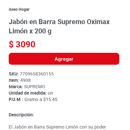
8
.
detergente
Aseo Hogar
9
.
queso
Jabón en Barra Supremo Oximax
10
.
papa
Limón x 200 g
$
3090
Agregar
SKU
:
7709658360155
Item
:
4908
Marca:
SUPREMO
Unidad de medida:
un
P.U.M :
Gramo a
$15.45
Descripción:
El Jabón en Barra Supremo Limón con su poder