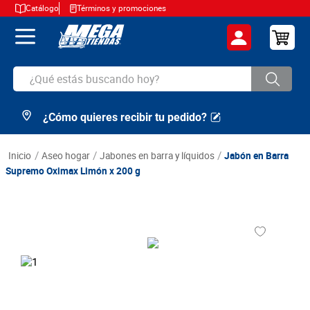
Catálogo
Términos y promociones
¿Qué estás buscando hoy?
¿Cómo quieres recibir tu pedido?
TÉRMINOS MÁS BUSCADOS
1
.
cerveza
aseo hogar
jabones en barra y líquidos
Jabón en Barra
2
.
arroz
Supremo Oximax Limón x 200 g
3
.
leche
4
.
cafe
5
.
aceite
6
.
azucar
7
.
huevos