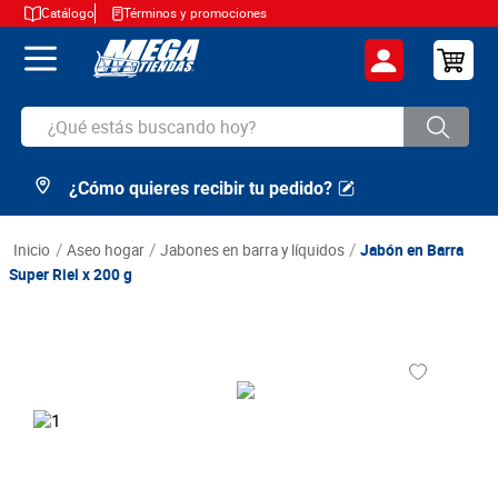
Catálogo
Términos y promociones
¿Qué estás buscando hoy?
¿Cómo quieres recibir tu pedido?
TÉRMINOS MÁS BUSCADOS
1
.
cerveza
aseo hogar
jabones en barra y líquidos
Jabón en Barra
2
.
arroz
Super Riel x 200 g
3
.
leche
4
.
cafe
5
.
aceite
6
.
azucar
7
.
huevos