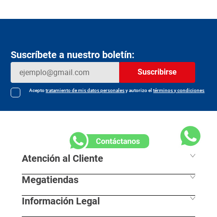
Suscríbete a nuestro boletín:
Suscribirse
Acepto
tratamiento de mis datos personales
y autorizo el
términos y condiciones
Atención al Cliente
Megatiendas
Horarios de despacho
Información Legal
L - S 7:30 am / 8:00pm
Nuestras Sedes
D - F 8:00 am / 7:00pm