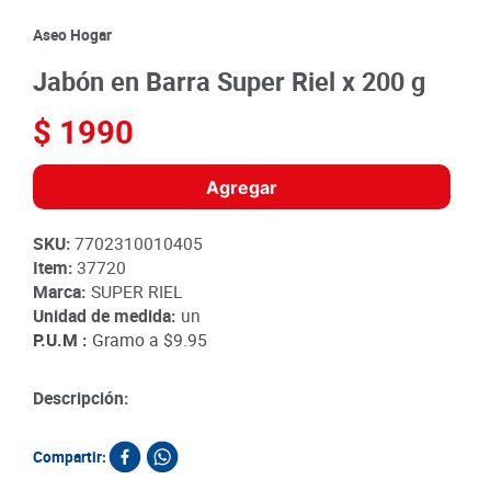
8
.
detergente
Aseo Hogar
9
.
queso
Jabón en Barra Super Riel x 200 g
10
.
papa
$
1990
Agregar
SKU
:
7702310010405
Item
:
37720
Marca:
SUPER RIEL
Unidad de medida:
un
P.U.M :
Gramo a
$9.95
Descripción:
Compartir: