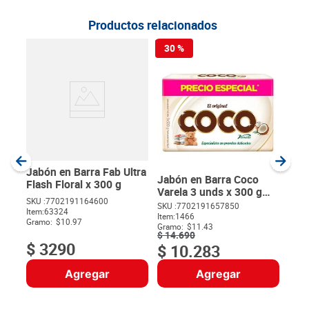
Productos relacionados
30 %
Jab
Lav
c/u
SKU :
Item
:
Gram
Jabón en Barra Fab Ultra
Jabón en Barra Coco
Flash Floral x 300 g
Varela 3 unds x 300 g
SKU :
7702191164600
c/u
SKU :
7702191657850
Item
:
63324
$
Item
:
1466
Gramo:
$10.97
Gramo:
$11.43
$
14
.
690
$
3290
$
10
.
283
Agregar
Agregar