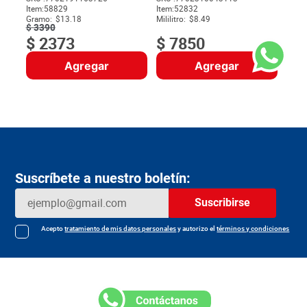
Item
:
58829
Item
:
52832
$
Gramo:
$13.18
Mililitro:
$8.49
$
3390
$
2373
$
7850
Agregar
Agregar
Suscríbete a nuestro boletín:
Suscribirse
Acepto
tratamiento de mis datos personales
y autorizo el
términos y condiciones