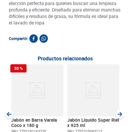
elección perfecta para quienes buscan una limpieza
profunda y eficiente. Diseñado para eliminar manchas
difíciles y residuos de grasa, su fórmula es ideal para
el lavado de ropa
Compartir:
Productos relacionados
30 %
Jabó
Aro
SKU :
Item
:
Milili
Jabón en Barra Varela
Jabón Líquido Super Riel
Coco x 180 g
x 925 ml
SKU :
7702191163726
SKU :
7702310043113