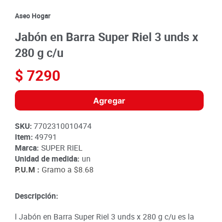
8
.
detergente
Aseo Hogar
9
.
queso
Jabón en Barra Super Riel 3 unds x
10
.
papa
280 g c/u
$
7290
Agregar
SKU
:
7702310010474
Item
:
49791
Marca:
SUPER RIEL
Unidad de medida:
un
P.U.M :
Gramo a
$8.68
Descripción:
l Jabón en Barra Super Riel 3 unds x 280 g c/u es la