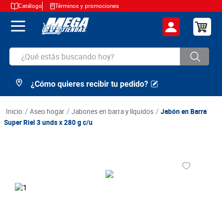
Catálogo
Términos y promociones
¿Qué estás buscando hoy?
¿Cómo quieres recibir tu pedido?
TÉRMINOS MÁS BUSCADOS
1
.
cerveza
aseo hogar
jabones en barra y líquidos
Jabón en Barra
2
.
arroz
Super Riel 3 unds x 280 g c/u
3
.
leche
4
.
cafe
5
.
aceite
6
.
azucar
7
.
huevos