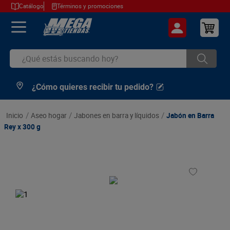
Catálogo
Términos y promociones
¿Qué estás buscando hoy?
¿Cómo quieres recibir tu pedido?
TÉRMINOS MÁS BUSCADOS
1
.
cerveza
aseo hogar
jabones en barra y líquidos
Jabón en Barra
2
.
arroz
Rey x 300 g
3
.
leche
4
.
cafe
5
.
aceite
6
.
azucar
7
.
huevos