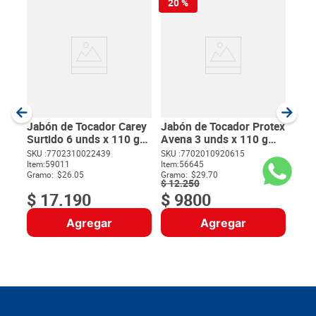
20 %
Jab
Ave
SKU :
Item
:
Gram
Jabón de Tocador Carey
Jabón de Tocador Protex
Surtido 6 unds x 110 g
Avena 3 unds x 110 g
c/u
c/u
SKU :
7702310022439
SKU :
7702010920615
Item
:
59011
Item
:
56645
$
Gramo:
$26.05
Gramo:
$29.70
$
12
.
250
$
17
.
190
$
9800
Agregar
Agregar