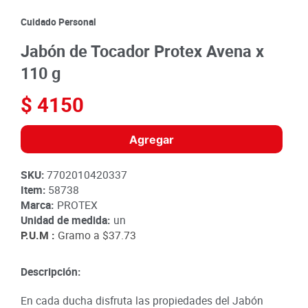
8
.
detergente
Cuidado Personal
9
.
queso
Jabón de Tocador Protex Avena x
10
.
papa
110 g
$
4150
Agregar
SKU
:
7702010420337
Item
:
58738
Marca:
PROTEX
Unidad de medida:
un
P.U.M :
Gramo a
$37.73
Descripción:
En cada ducha disfruta las propiedades del Jabón