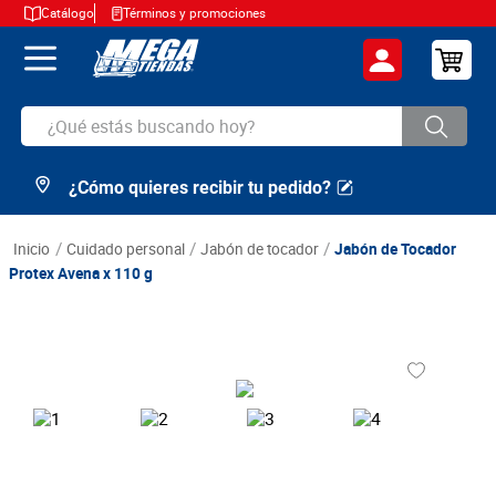
Catálogo
Términos y promociones
¿Qué estás buscando hoy?
¿Cómo quieres recibir tu pedido?
TÉRMINOS MÁS BUSCADOS
1
.
cerveza
cuidado personal
jabón de tocador
Jabón de Tocador
2
.
arroz
Protex Avena x 110 g
3
.
leche
4
.
cafe
5
.
aceite
6
.
azucar
7
.
huevos