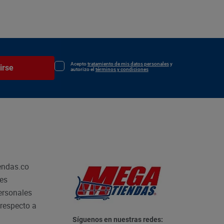
Acepto
tratamiento de mis datos personales
y
irse
autorizo el
términos y condiciones
endas.co
les
personales
respecto a
Síguenos en nuestras redes: