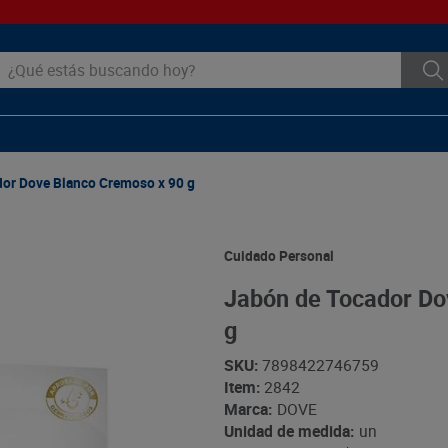
ué estás buscando hoy?
or Dove Blanco Cremoso x 90 g
Cuidado Personal
Jabón de Tocador Do
g
SKU
:
7898422746759
Item
:
2842
Marca:
DOVE
Unidad de medida:
un