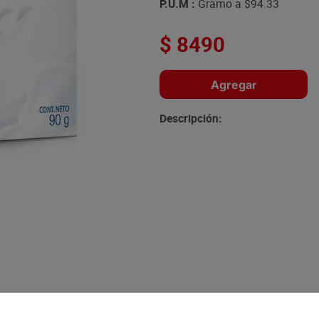
P.U.M :
Gramo a
$94.33
$
8490
Agregar
Descripción: