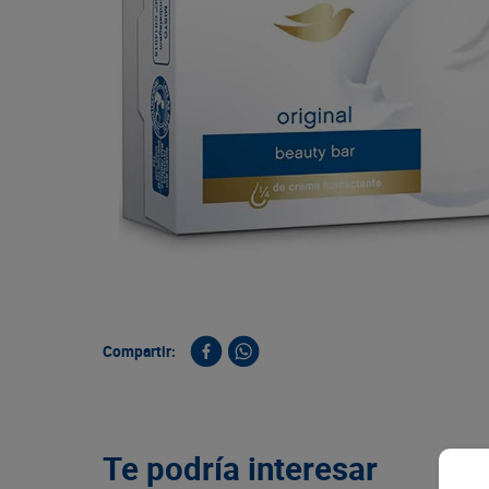
9
.
queso
10
.
papa
Compartir:
Te podría interesar