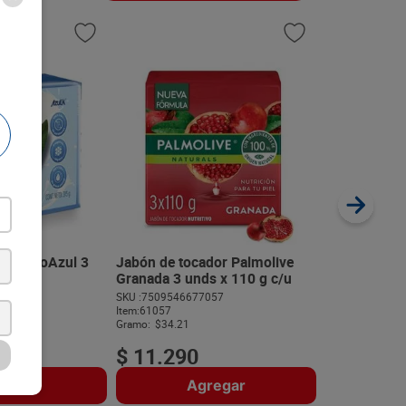
20 %
Jabón de To
Vitamina E 3
SKU :
77020109
Item
:
56648
Gramo:
$29.70
dor EcoAzul 3
Jabón de tocador Palmolive
u
Granada 3 unds x 110 g c/u
$
12
.
250
719
SKU :
7509546677057
$
9800
Item
:
61057
Gramo:
$34.21
$
11
.
290
regar
Agregar
A