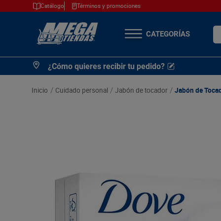
Catálogo
Términos y promociones
¿Q
TÉRMINOS MÁS
¿Cómo quieres recibir tu pedido?
BUSCADOS
1
.
cerveza
cuidado personal
jabón de tocador
Jabón de Tocad
2
.
arroz
3
.
leche
4
.
cafe
5
.
aceite
6
.
azucar
7
.
huevos
8
.
detergente