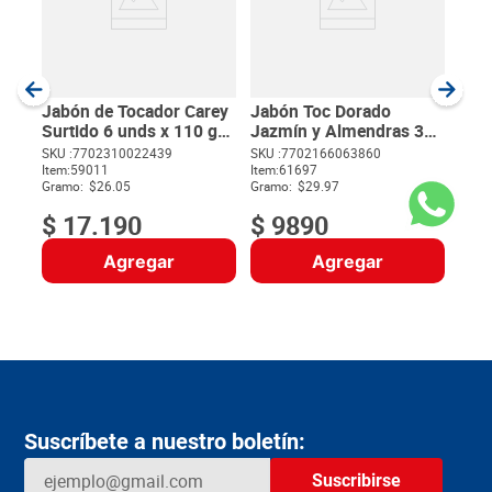
unds
SKU :
Item
:
Gram
Jabón de Tocador Carey
Jabón Toc Dorado
Surtido 6 unds x 110 g
Jazmín y Almendras 3
c/u
unds x 110 g c/u
SKU :
7702310022439
SKU :
7702166063860
Item
:
59011
Item
:
61697
$
Gramo:
$26.05
Gramo:
$29.97
$
17
.
190
$
9890
Agregar
Agregar
Suscríbete a nuestro boletín:
Suscribirse