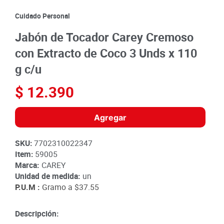
8
.
detergente
Cuidado Personal
9
.
queso
Jabón de Tocador Carey Cremoso
10
.
papa
con Extracto de Coco 3 Unds x 110
g c/u
$
12
.
390
Agregar
SKU
:
7702310022347
Item
:
59005
Marca:
CAREY
Unidad de medida:
un
P.U.M :
Gramo a
$37.55
Descripción: