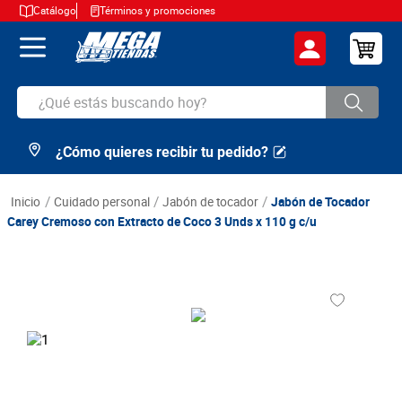
Catálogo
Términos y promociones
¿Qué estás buscando hoy?
¿Cómo quieres recibir tu pedido?
TÉRMINOS MÁS BUSCADOS
1
.
cerveza
cuidado personal
jabón de tocador
Jabón de Tocador
2
.
arroz
Carey Cremoso con Extracto de Coco 3 Unds x 110 g c/u
3
.
leche
4
.
cafe
5
.
aceite
6
.
azucar
7
.
huevos