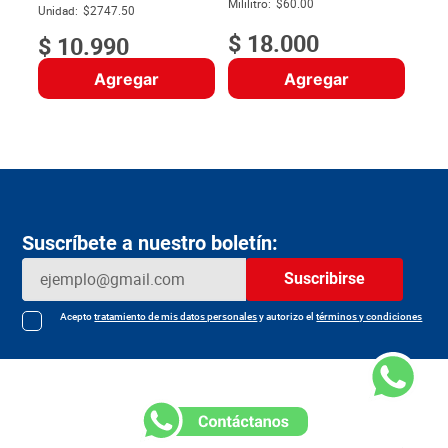
$
Mililitro:
$60.00
Unidad:
$2747.50
$
18
.
000
$
10
.
990
Agregar
Agregar
Suscríbete a nuestro boletín:
Suscribirse
Acepto
tratamiento de mis datos personales
y autorizo el
términos y condiciones