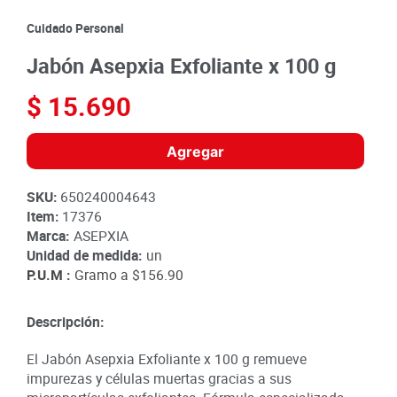
8
.
detergente
Cuidado Personal
9
.
queso
Jabón Asepxia Exfoliante x 100 g
10
.
papa
$
15
.
690
Agregar
SKU
:
650240004643
Item
:
17376
Marca:
ASEPXIA
Unidad de medida:
un
P.U.M :
Gramo a
$156.90
Descripción:
El Jabón Asepxia Exfoliante x 100 g remueve
impurezas y células muertas gracias a sus