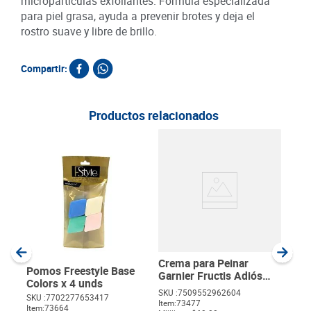
micropartículas exfoliantes. Fórmula especializada
para piel grasa, ayuda a prevenir brotes y deja el
rostro suave y libre de brillo.
Compartir:
Productos relacionados
Sha
Oil 
SKU :
Item
:
Milili
Crema para Peinar
Pomos Freestyle Base
Garnier Fructis Adiós
Colors x 4 unds
Esponjado x 300 ml
SKU :
7509552962604
SKU :
7702277653417
Item
:
73477
Item
:
73664