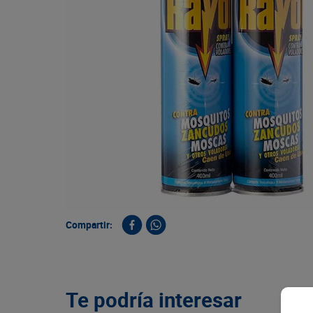
9
.
queso
10
.
papa
Compartir:
Te podría interesar