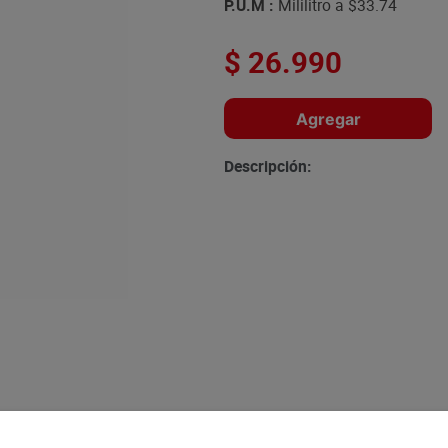
P.U.M :
Mililitro a
$33.74
$
26
.
990
Agregar
Descripción: