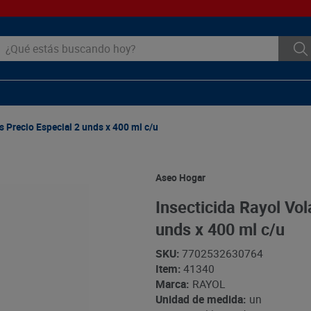
ué estás buscando hoy?
s Precio Especial 2 unds x 400 ml c/u
Aseo Hogar
Insecticida Rayol Vol
unds x 400 ml c/u
SKU
:
7702532630764
Item
:
41340
Marca:
RAYOL
Unidad de medida:
un