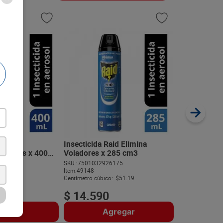
Insecticida 
285 cm3
SKU :
75010329
Item
:
48929
Centímetro cúbic
id Max
Insecticida Raid Elimina
hiripas x 400
Voladores x 285 cm3
182
SKU :
7501032926175
$
15
.
65
Item
:
49148
$53.48
Centímetro cúbico:
$51.19
$
14
.
590
regar
Agregar
A