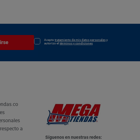
Acepto
tratamiento de mis datos personales
y
irse
autorizo el
términos y condiciones
endas.co
les
personales
respecto a
Síguenos en nuestras redes: