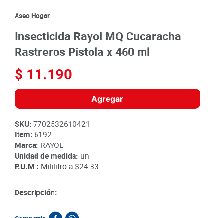
8
.
detergente
Aseo Hogar
9
.
queso
Insecticida Rayol MQ Cucaracha
10
.
papa
Rastreros Pistola x 460 ml
$
11
.
190
Agregar
SKU
:
7702532610421
Item
:
6192
Marca:
RAYOL
Unidad de medida:
un
P.U.M :
Mililitro a
$24.33
Descripción: