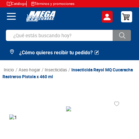
Catálogo
Términos y promociones
¿Qué estás buscando hoy?
¿Cómo quieres recibir tu pedido?
TÉRMINOS MÁS BUSCADOS
1
.
cerveza
aseo hogar
insecticidas
Insecticida Rayol MQ Cucaracha
2
.
arroz
Rastreros Pistola x 460 ml
3
.
leche
4
.
cafe
5
.
aceite
6
.
azucar
7
.
huevos