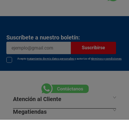
Suscríbete a nuestro boletín:
Suscribirse
Acepto
tratamiento de mis datos personales
y autorizo el
términos y condiciones
Atención al Cliente
Megatiendas
Horarios de despacho
Información Legal
L - S 7:30 am / 8:00pm