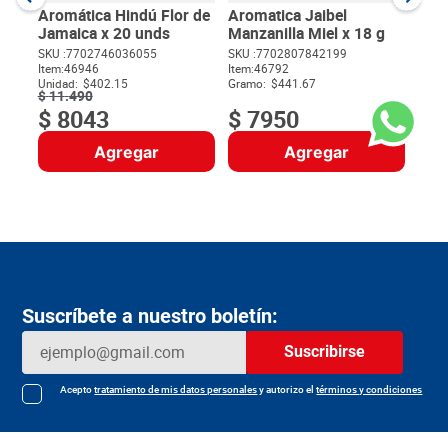
Gram
Aromática Hindú Flor de
Aromatica Jaibel
Jamaica x 20 unds
Manzanilla Miel x 18 g
SKU :
7702746036055
SKU :
7702807842199
$
42
Item
:
46946
Item
:
46792
$
Unidad:
$402.15
Gramo:
$441.67
$
11
.
490
$
8043
$
7950
Agregar
Agregar
Suscríbete a nuestro boletín:
Suscribirse
Acepto
tratamiento de mis datos personales
y autorizo el
términos y condiciones