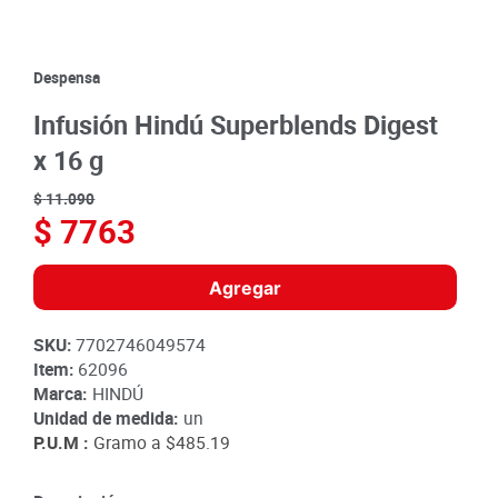
8
.
detergente
9
.
queso
Despensa
10
.
papa
Infusión Hindú Superblends Digest
x 16 g
$
11
.
090
$
7763
Agregar
SKU
:
7702746049574
Item
:
62096
Marca:
HINDÚ
Unidad de medida:
un
P.U.M :
Gramo a
$485.19