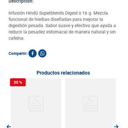
Descripción:
Infusión Hindú Superblends Digest x 16 g. Mezcla
funcional de hierbas diseñadas para mejorar la
digestión pesada. Sabor suave y efectivo que ayuda a
reducir la pesadez estomacal de manera natural y sin
cafeína.
Compartir:
Productos relacionados
30 %
30
Aro
Hin
SKU :
Item
: