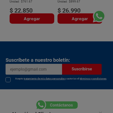
$
Unidad:
$761.67
Unidad:
$899.67
$
22
.
850
$
26
.
990
Agregar
Agregar
Suscríbete a nuestro boletín:
Suscribirse
Acepto
tratamiento de mis datos personales
y autorizo el
términos y condiciones