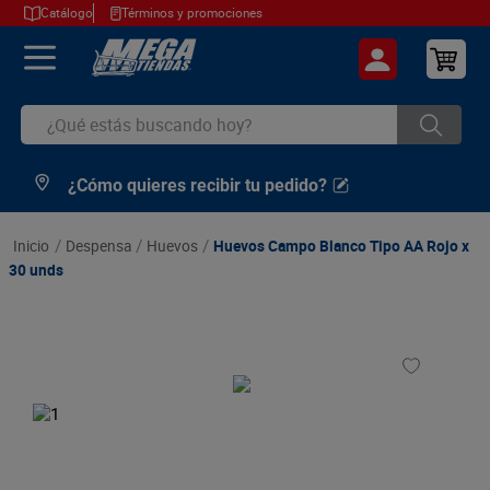
Catálogo
Términos y promociones
¿Qué estás buscando hoy?
¿Cómo quieres recibir tu pedido?
TÉRMINOS MÁS BUSCADOS
1
.
cerveza
despensa
huevos
Huevos Campo Blanco Tipo AA Rojo x
2
.
arroz
30 unds
3
.
leche
4
.
cafe
5
.
aceite
6
.
azucar
7
.
huevos