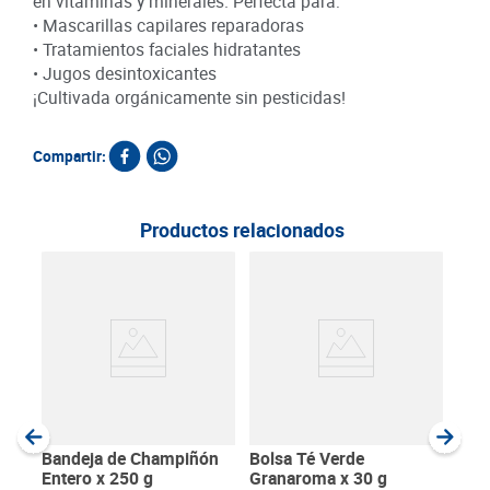
en vitaminas y minerales. Perfecta para:
• Mascarillas capilares reparadoras
• Tratamientos faciales hidratantes
• Jugos desintoxicantes
¡Cultivada orgánicamente sin pesticidas!
Compartir:
Productos relacionados
Lec
Hort
SKU :
Item
:
Gram
Bandeja de Champiñón
Bolsa Té Verde
Entero x 250 g
Granaroma x 30 g