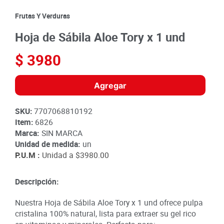
8
.
detergente
Frutas Y Verduras
9
.
queso
Hoja de Sábila Aloe Tory x 1 und
10
.
papa
$
3980
Agregar
SKU
:
7707068810192
Item
:
6826
Marca:
SIN MARCA
Unidad de medida:
un
P.U.M :
Unidad a
$3980.00
Descripción:
Nuestra Hoja de Sábila Aloe Tory x 1 und ofrece pulpa
cristalina 100% natural, lista para extraer su gel rico