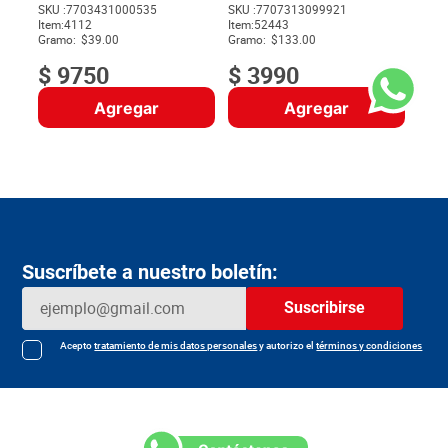
SKU :
7703431000535
SKU :
7707313099921
Item
:
4112
Item
:
52443
$
Gramo:
$39.00
Gramo:
$133.00
$
9750
$
3990
Agregar
Agregar
Suscríbete a nuestro boletín:
Suscribirse
Acepto
tratamiento de mis datos personales
y autorizo el
términos y condiciones