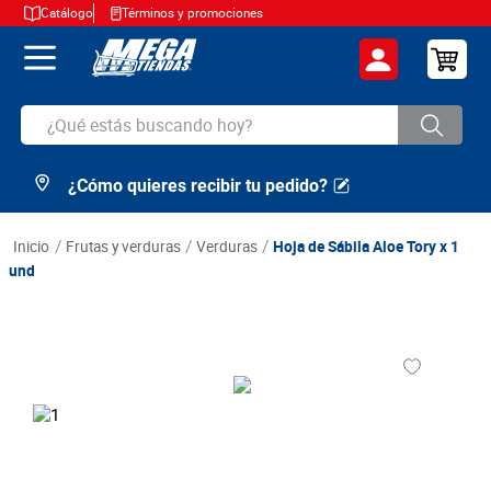
Catálogo
Términos y promociones
¿Qué estás buscando hoy?
¿Cómo quieres recibir tu pedido?
TÉRMINOS MÁS BUSCADOS
1
.
cerveza
frutas y verduras
verduras
Hoja de Sábila Aloe Tory x 1
2
.
arroz
und
3
.
leche
4
.
cafe
5
.
aceite
6
.
azucar
7
.
huevos