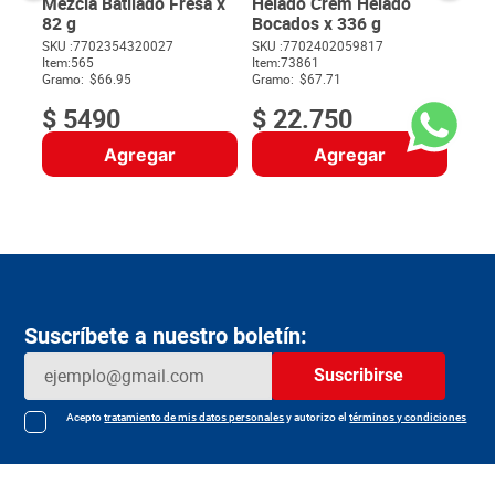
Mezcla Batilado Fresa x
Helado Crem Helado
82 g
Bocados x 336 g
SKU :
7702354320027
SKU :
7702402059817
Item
:
565
Item
:
73861
$
Gramo:
$66.95
Gramo:
$67.71
$
5490
$
22
.
750
Agregar
Agregar
Suscríbete a nuestro boletín:
Suscribirse
Acepto
tratamiento de mis datos personales
y autorizo el
términos y condiciones