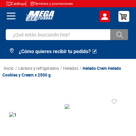
Catálogo
Términos y promociones
¿Qué estás buscando hoy?
¿Cómo quieres recibir tu pedido?
TÉRMINOS MÁS BUSCADOS
1
.
cerveza
lácteos y refrigerados
helados
Helado Crem Helado
2
.
arroz
Cookies y Cream x 2500 g
3
.
leche
4
.
cafe
5
.
aceite
6
.
azucar
7
.
huevos