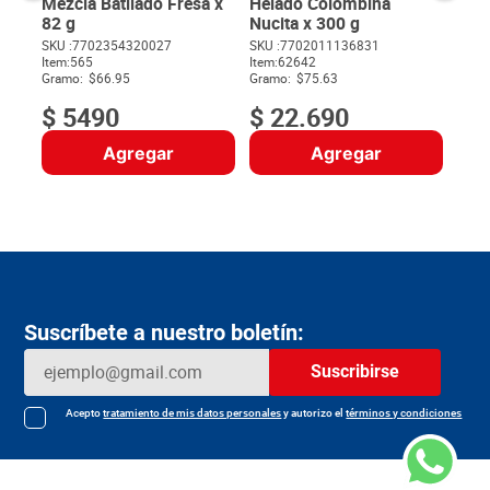
Mezcla Batilado Fresa x
Helado Colombina
82 g
Nucita x 300 g
SKU :
7702354320027
SKU :
7702011136831
Item
:
565
Item
:
62642
$
Gramo:
$66.95
Gramo:
$75.63
$
5490
$
22
.
690
Agregar
Agregar
Suscríbete a nuestro boletín:
Suscribirse
Acepto
tratamiento de mis datos personales
y autorizo el
términos y condiciones