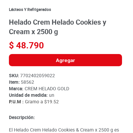
8
.
detergente
Lácteos Y Refrigerados
9
.
queso
Helado Crem Helado Cookies y
10
.
papa
Cream x 2500 g
$
48
.
790
Agregar
SKU
:
7702402059022
Item
:
58562
Marca:
CREM HELADO GOLD
Unidad de medida:
un
P.U.M :
Gramo a
$19.52
Descripción:
El Helado Crem Helado Cookies & Cream x 2500 g es