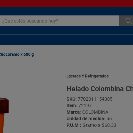
ué estás buscando hoy?
Chocoramo x 600 g
Lácteos Y Refrigerados
Helado Colombina C
SKU
:
7702011154385
Item
:
72197
Marca:
COLOMBINA
Unidad de medida:
un
P.U.M :
Gramo a
$68.33