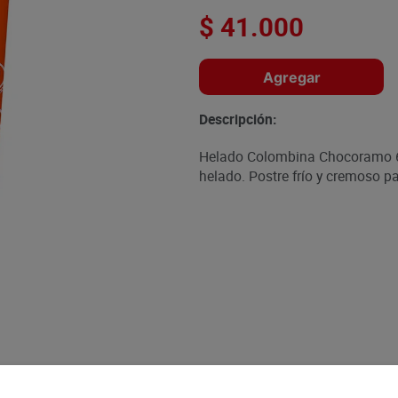
$
41
.
000
Agregar
Descripción:
Helado Colombina Chocoramo 6
helado. Postre frío y cremoso p