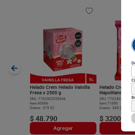
D
C
Helado Crem Helado Vainilla
Helado Crem He
Fresa x 2500 g
Napolitano x 65 
B
SKU :
7702402059046
SKU :
770240205885
Item
:
45066
Item
:
71690
Gramo:
$19.52
Gramo:
$49.23
$
48
.
790
$
3200
Agregar
Agre