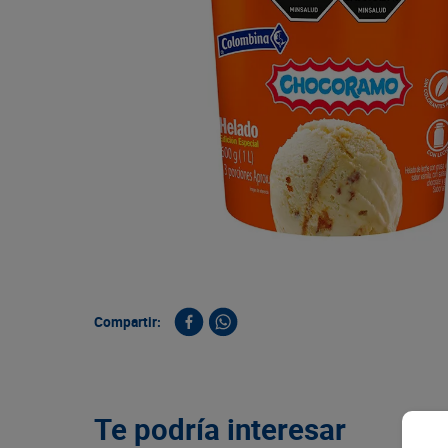
9
.
queso
10
.
papa
Compartir:
Te podría interesar