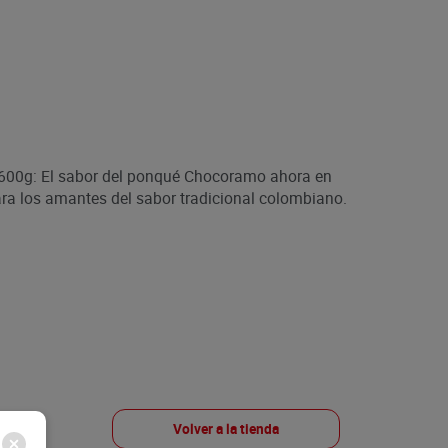
00g: El sabor del ponqué Chocoramo ahora en
ara los amantes del sabor tradicional colombiano.
Volver a la tienda