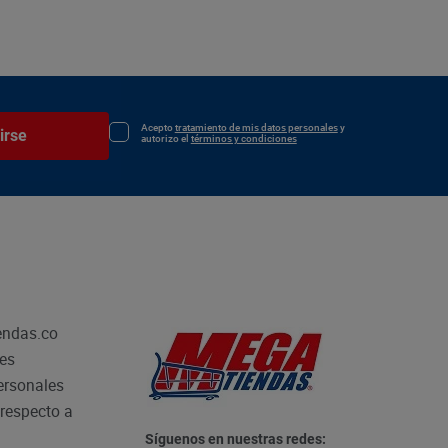
Acepto
tratamiento de mis datos personales
y
irse
autorizo el
términos y condiciones
endas.co
les
personales
respecto a
Síguenos en nuestras redes: