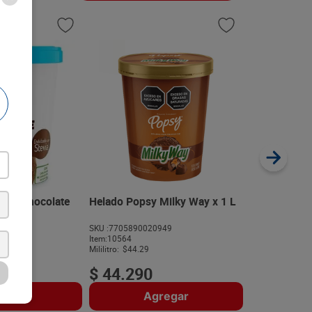
Helado Pops
SKU :
77058900
Item
:
10586
Mililitro:
$42.69
ina Chocolate
Helado Popsy Milky Way x 1 L
00 g
616
SKU :
7705890020949
$
42
.
69
Item
:
10564
Mililitro:
$44.29
$
44
.
290
regar
Agregar
A