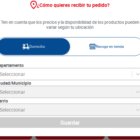
¿Cómo quieres recibir tu pedido?
Ten en cuenta que los precios y la disponibilidad de los productos pueden
variar según tu ubicación
Domicilio
Recoge en tienda
epartamento
Seleccionar
iudad/Municipio
lado
Helado Colombina Vainilla
Helado Colomb
Seleccionar
g
Gourmet x 300 g
con Stevia x 3
arrio
8
SKU :
7702011153609
SKU :
7702011153
Item
:
63298
Item
:
63300
Seleccionar
Gramo:
$66.63
Gramo:
$66.63
$
19
.
990
$
19
.
990
Guardar
gar
Agregar
Ag