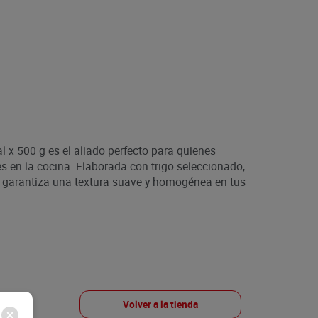
l x 500 g es el aliado perfecto para quienes
 en la cocina. Elaborada con trigo seleccionado,
 garantiza una textura suave y homogénea en tus
Volver a la tienda