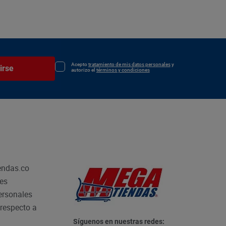
Acepto
tratamiento de mis datos personales
y
irse
autorizo el
términos y condiciones
endas.co
les
personales
respecto a
Síguenos en nuestras redes: