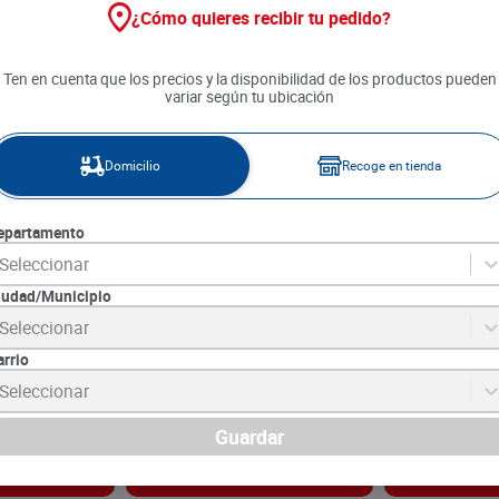
¿Cómo quieres recibir tu pedido?
Ten en cuenta que los precios y la disponibilidad de los productos pueden
variar según tu ubicación
Domicilio
Recoge en tienda
epartamento
Seleccionar
iudad/Municipio
Trigo
Harina PAN Blanca x 500 g
Harina de Mai
Seleccionar
0 g
Arepasan x 50
arrio
2
SKU :
7702084127330
SKU :
7705525010
Item
:
755
Item
:
40776
Seleccionar
Gramo:
$5.50
Gramo:
$3.00
$
2750
$
1500
Guardar
gar
Agregar
Ag