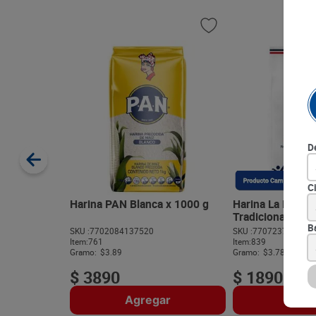
D
C
Harina PAN Blanca x 1000 g
Harina La Nieve 
Tradicional x 50
B
SKU :
7702084137520
SKU :
770723741390
Item
:
761
Item
:
839
Gramo:
$3.89
Gramo:
$3.78
$
3890
$
1890
Agregar
Agre