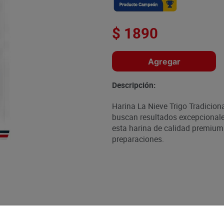
$
1890
Agregar
Descripción:
Harina La Nieve Trigo Tradiciona
buscan resultados excepcionales
esta harina de calidad premium
preparaciones.