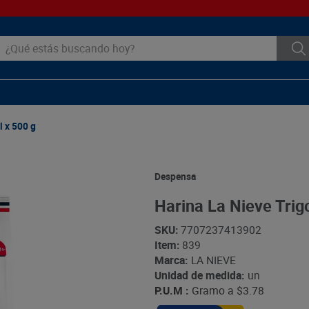
ué estás buscando hoy?
l x 500 g
Despensa
Harina La Nieve Trigo
SKU
:
7707237413902
Item
:
839
Marca:
LA NIEVE
Unidad de medida:
un
P.U.M :
Gramo a
$3.78