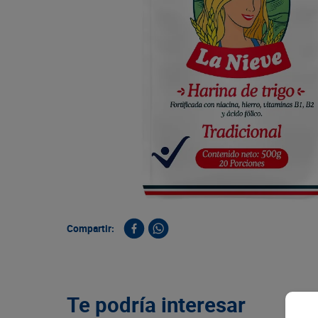
9
.
queso
10
.
papa
Compartir:
Te podría interesar