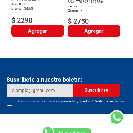
SKU :
7702084127330
Item
:
813
$
Item
:
755
Gramo:
$4.58
Gramo:
$5.50
$
2290
$
2750
Agregar
Agregar
Suscríbete a nuestro boletín:
Suscribirse
Acepto
tratamiento de mis datos personales
y autorizo el
términos y condiciones