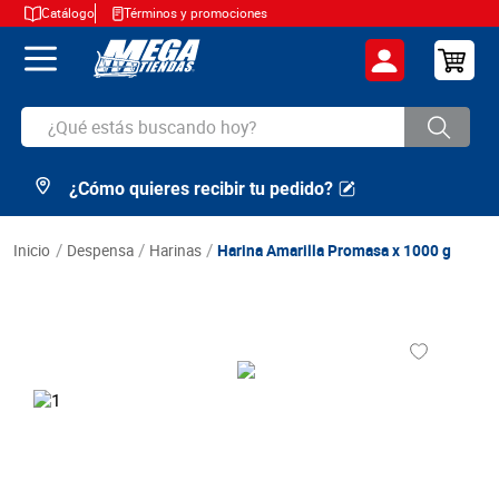
Catálogo
Términos y promociones
¿Qué estás buscando hoy?
¿Cómo quieres recibir tu pedido?
TÉRMINOS MÁS BUSCADOS
1
.
cerveza
despensa
harinas
Harina Amarilla Promasa x 1000 g
2
.
arroz
3
.
leche
4
.
cafe
5
.
aceite
6
.
azucar
7
.
huevos