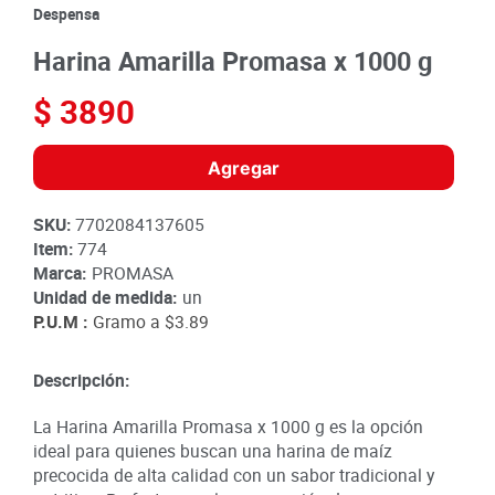
8
.
detergente
Despensa
9
.
queso
Harina Amarilla Promasa x 1000 g
10
.
papa
$
3890
Agregar
SKU
:
7702084137605
Item
:
774
Marca:
PROMASA
Unidad de medida:
un
P.U.M :
Gramo a
$3.89
Descripción:
La Harina Amarilla Promasa x 1000 g es la opción
ideal para quienes buscan una harina de maíz
precocida de alta calidad con un sabor tradicional y