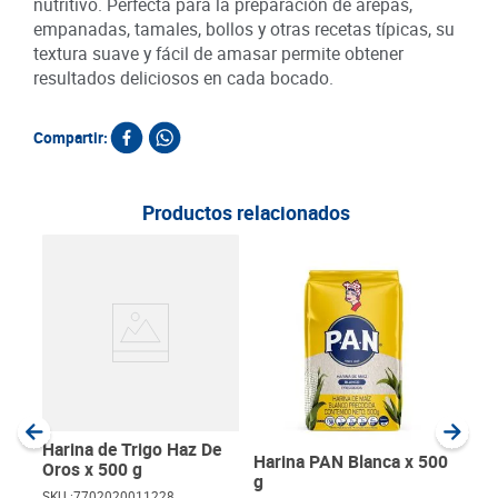
nutritivo. Perfecta para la preparación de arepas,
empanadas, tamales, bollos y otras recetas típicas, su
textura suave y fácil de amasar permite obtener
resultados deliciosos en cada bocado.
Compartir:
Productos relacionados
Har
Bla
SKU :
Item
:
Gram
Harina de Trigo Haz De
Harina PAN Blanca x 500
Oros x 500 g
g
SKU :
7702020011228