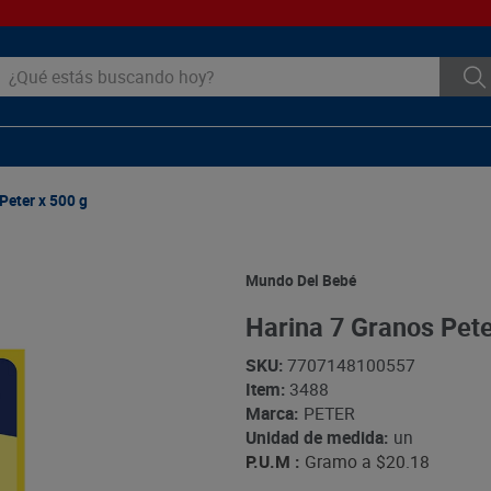
ué estás buscando hoy?
Peter x 500 g
Mundo Del Bebé
Harina 7 Granos Pete
SKU
:
7707148100557
Item
:
3488
Marca:
PETER
Unidad de medida:
un
P.U.M :
Gramo a
$20.18