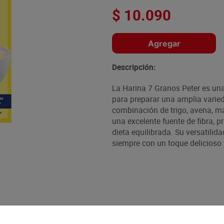
$
10
.
090
Agregar
Descripción:
La Harina 7 Granos Peter es una
para preparar una amplia varied
combinación de trigo, avena, maí
una excelente fuente de fibra, p
dieta equilibrada. Su versatilida
siempre con un toque delicioso y