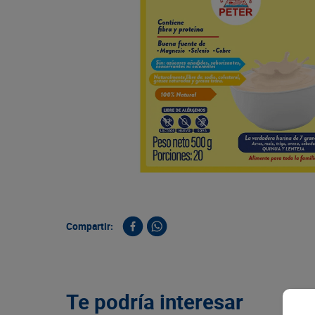
9
.
queso
10
.
papa
Compartir:
Te podría interesar