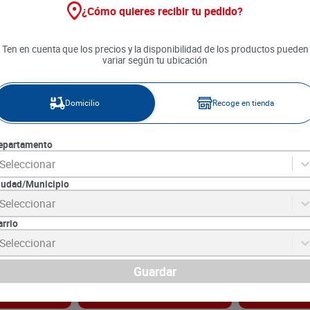
¿Cómo quieres recibir tu pedido?
Ten en cuenta que los precios y la disponibilidad de los productos pueden
variar según tu ubicación
Domicilio
Recoge en tienda
epartamento
Seleccionar
iudad/Municipio
Canela x 28 g
Colada San Jorge Ma Banano x
Cebada Perlad
Seleccionar
30 g
arrio
6
SKU :
7702014502480
SKU :
7707148100
Item
:
27313
Item
:
3476
Seleccionar
Gramo:
$59.67
Gramo:
$24.36
$
1790
$
6090
Guardar
gar
Agregar
Ag