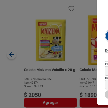
D
C
Colada Maizena Vainilla x 28 g
Colada Maizena 
B
SKU :
7702047040058
SKU :
770204714123
Item
:
49874
Item
:
71647
Gramo:
$73.21
Gramo:
$67.50
$
2050
$
1890
Agregar
Agre