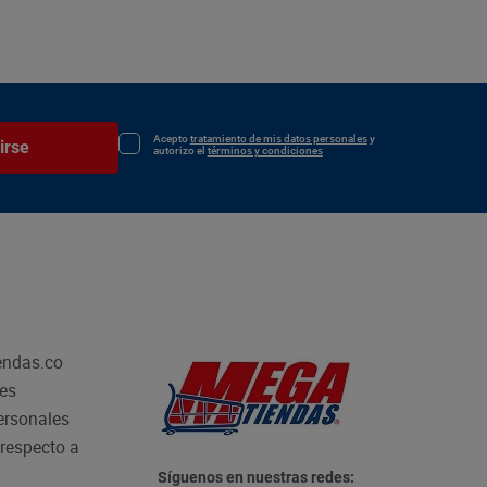
Acepto
tratamiento de mis datos personales
y
irse
autorizo el
términos y condiciones
endas.co
les
personales
respecto a
Síguenos en nuestras redes: