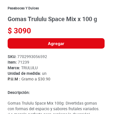
8
.
detergente
Pasabocas Y Dulces
9
.
queso
Gomas Trululu Space Mix x 100 g
10
.
papa
$
3090
Agregar
SKU
:
7702993056592
Item
:
71239
Marca:
TRULULU
Unidad de medida:
un
P.U.M :
Gramo a
$30.90
Descripción:
Gomas Trululu Space Mix 100g: Divertidas gomas
con formas del espacio y sabores frutales variados.