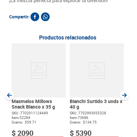
¡La mezcla perfecta para explorar la diversión!
Compartir:
Productos relacionados
Car
Ment
SKU :
Item
:
Gram
Masmelos Millows
Bianchi Surtido 3 unds x
Snack Blanco x 35 g
40 g
SKU :
7702011124449
SKU :
7702993055328
Item
:
52284
Item
:
73686
$
Gramo:
$59.71
Gramo:
$134.75
$
2090
$
5390