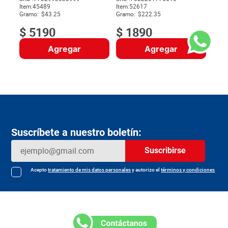
Item
:
45489
Item
:
52617
$
Gramo:
$43.25
Gramo:
$222.35
$
5190
$
1890
Agregar
Agregar
Suscríbete a nuestro boletín:
Suscribirse
Acepto
tratamiento de mis datos personales
y autorizo el
términos y condiciones