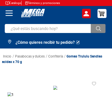
Catálogo
Términos y promociones
¿Qué estás buscando hoy?
¿Cómo quieres recibir tu pedido?
TÉRMINOS MÁS BUSCADOS
1
.
cerveza
pasabocas y dulces
confitería
Gomas Trululu Sandias
2
.
arroz
acidas x 70 g
3
.
leche
4
.
cafe
5
.
aceite
6
.
azucar
7
.
huevos