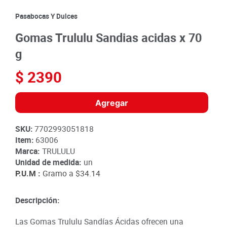
8
.
detergente
Pasabocas Y Dulces
9
.
queso
Gomas Trululu Sandias acidas x 70
10
.
papa
g
$
2390
Agregar
SKU
:
7702993051818
Item
:
63006
Marca:
TRULULU
Unidad de medida:
un
P.U.M :
Gramo a
$34.14
Descripción:
Las Gomas Trululu Sandías Ácidas ofrecen una