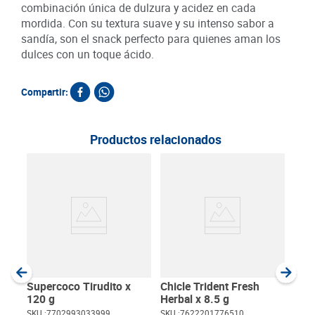
combinación única de dulzura y acidez en cada
mordida. Con su textura suave y su intenso sabor a
sandía, son el snack perfecto para quienes aman los
dulces con un toque ácido.
Compartir:
Productos relacionados
Goma
84 
SKU :
Item
:
Gram
Supercoco Tirudito x
Chicle Trident Fresh
120 g
Herbal x 8.5 g
SKU :
7702993033999
SKU :
7622201776510