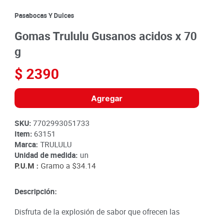
8
.
detergente
Pasabocas Y Dulces
9
.
queso
Gomas Trululu Gusanos acidos x 70
10
.
papa
g
$
2390
Agregar
SKU
:
7702993051733
Item
:
63151
Marca:
TRULULU
Unidad de medida:
un
P.U.M :
Gramo a
$34.14
Descripción:
Disfruta de la explosión de sabor que ofrecen las