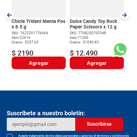
SKU :
Item
:
Gram
Chicle Trident Menta Pos
Dulce Candy Toy Rock
x 8.5 g
Paper Scissors x 12 g
SKU :
7622201776664
SKU :
7708250792548
Item
:
52616
Item
:
71206
$
Gramo:
$257.65
Gramo:
$1040.83
$
2190
$
12
.
490
Agregar
Agregar
Suscríbete a nuestro boletín:
Suscribirse
Acepto
tratamiento de mis datos personales
y autorizo el
términos y condiciones