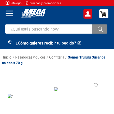
Catálogo
Términos y promociones
¿Qué estás buscando hoy?
¿Cómo quieres recibir tu pedido?
TÉRMINOS MÁS BUSCADOS
1
.
cerveza
pasabocas y dulces
confitería
Gomas Trululu Gusanos
2
.
arroz
acidos x 70 g
3
.
leche
4
.
cafe
5
.
aceite
6
.
azucar
7
.
huevos