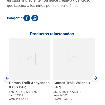
en cada "ingrediente". Un dulce creativo y delicioso
que fascina a los niños por su diseño único.
Compartir:
Productos relacionados
Gom
Fra
Item
:
Gram
Gomas Trolli Anayconda
Gomas Trolli Vallena x
XXL x 84 g
84 g
SKU :
7702174737876
SKU :
7702174739313
Item
:
74312
Item
:
74002
$
Gramo:
$42.74
Gramo:
$39.17