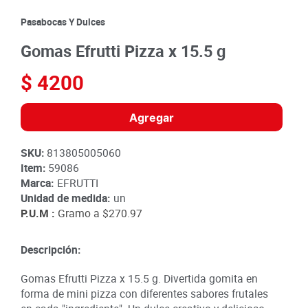
8
.
detergente
Pasabocas Y Dulces
9
.
queso
Gomas Efrutti Pizza x 15.5 g
10
.
papa
$
4200
Agregar
SKU
:
813805005060
Item
:
59086
Marca:
EFRUTTI
Unidad de medida:
un
P.U.M :
Gramo a
$270.97
Descripción:
Gomas Efrutti Pizza x 15.5 g. Divertida gomita en
forma de mini pizza con diferentes sabores frutales