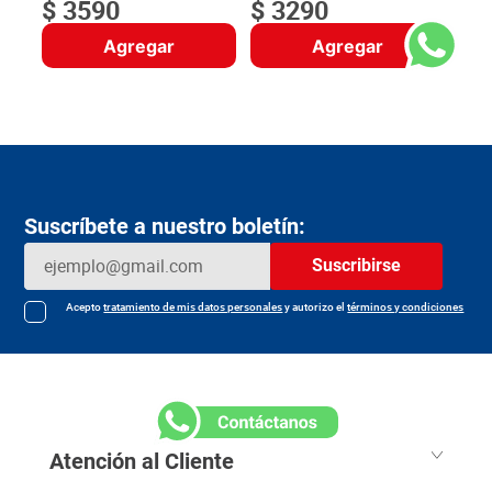
$
3590
$
3290
Agregar
Agregar
Suscríbete a nuestro boletín:
Suscribirse
Acepto
tratamiento de mis datos personales
y autorizo el
términos y condiciones
Atención al Cliente