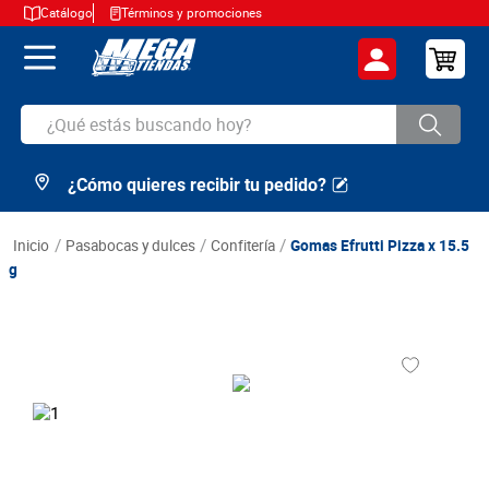
Catálogo
Términos y promociones
¿Qué estás buscando hoy?
¿Cómo quieres recibir tu pedido?
TÉRMINOS MÁS BUSCADOS
1
.
cerveza
pasabocas y dulces
confitería
Gomas Efrutti Pizza x 15.5
2
.
arroz
g
3
.
leche
4
.
cafe
5
.
aceite
6
.
azucar
7
.
huevos