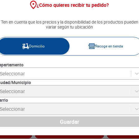
¿Cómo quieres recibir tu pedido?
Ten en cuenta que los precios y la disponibilidad de los productos pueden
variar según tu ubicación
Domicilio
Recoge en tienda
epartamento
Seleccionar
iudad/Municipio
oy Story x 70 g
Gomas Trululu con Manos
Gomas Trululu
Seleccionar
Tropical x 100 g
x 100 g
arrio
9
SKU :
7702993059647
SKU :
7702993054
Item
:
73855
Item
:
72135
Seleccionar
Gramo:
$31.90
Gramo:
$31.90
$
3190
$
3190
Guardar
gar
Agregar
Ag