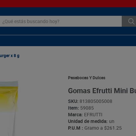
ué estás buscando hoy?
urger x 8 g
Pasabocas Y Dulces
Gomas Efrutti Mini B
SKU
:
813805005008
Item
:
59085
Marca:
EFRUTTI
Unidad de medida:
un
P.U.M :
Gramo a
$261.25