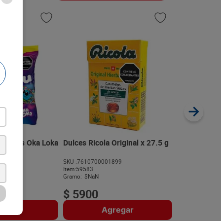
Masmelos C
Fresa x 32 g
SKU :
77020111
Item
:
71192
Gramo:
$93.44
 Nanos Oka Loka
Dulces Ricola Original x 27.5 g
581
SKU :
7610700001899
$
2990
Item
:
59583
Gramo:
$NaN
$
5900
regar
Agregar
A