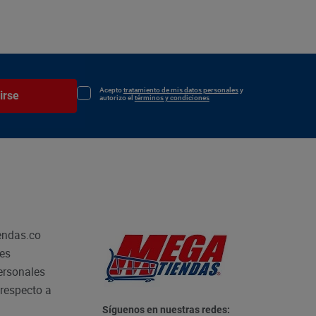
Acepto
tratamiento de mis datos personales
y
irse
autorizo el
términos y condiciones
endas.co
les
personales
respecto a
Síguenos en nuestras redes: