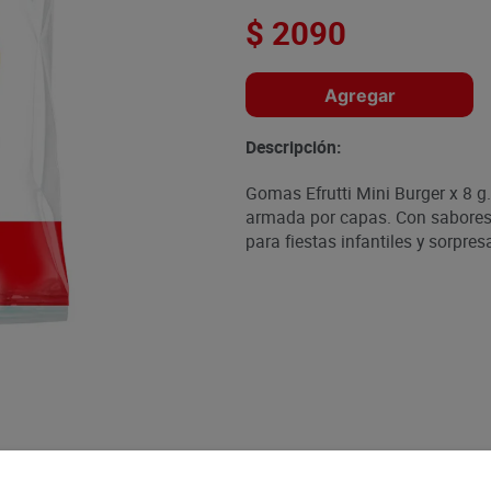
$
2090
Agregar
Descripción:
Gomas Efrutti Mini Burger x 8 
armada por capas. Con sabores fr
para fiestas infantiles y sorpres