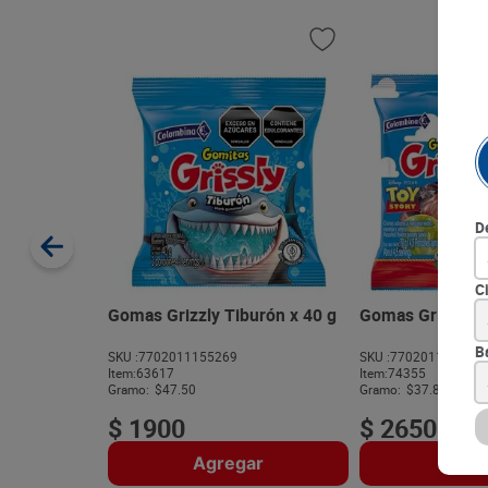
D
C
Gomas Grizzly Tiburón x 40 g
Gomas Grissly T
B
SKU :
7702011155269
SKU :
770201117126
Item
:
63617
Item
:
74355
Gramo:
$47.50
Gramo:
$37.86
$
1900
$
2650
Agregar
Agre