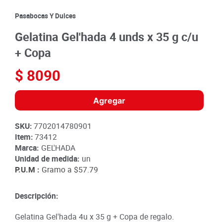
8
.
detergente
Pasabocas Y Dulces
9
.
queso
Gelatina Gel'hada 4 unds x 35 g c/u
10
.
papa
+ Copa
$
8090
Agregar
SKU
:
7702014780901
Item
:
73412
Marca:
GEL'HADA
Unidad de medida:
un
P.U.M :
Gramo a
$57.79
Descripción:
Gelatina Gel'hada 4u x 35 g + Copa de regalo.