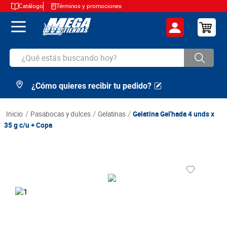
Catálogo
Términos y promociones
¿Qué estás buscando hoy?
¿Cómo quieres recibir tu pedido?
TÉRMINOS MÁS BUSCADOS
1
.
cerveza
pasabocas y dulces
gelatinas
Gelatina Gel'hada 4 unds x
2
.
arroz
35 g c/u + Copa
3
.
leche
4
.
cafe
5
.
aceite
6
.
azucar
7
.
huevos