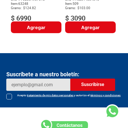
Item
:
63248
Item
:
509
$
Gramo:
$124.82
Gramo:
$103.00
$
6990
$
3090
Agregar
Agregar
Suscríbete a nuestro boletín:
Suscribirse
Acepto
tratamiento de mis datos personales
y autorizo el
términos y condiciones