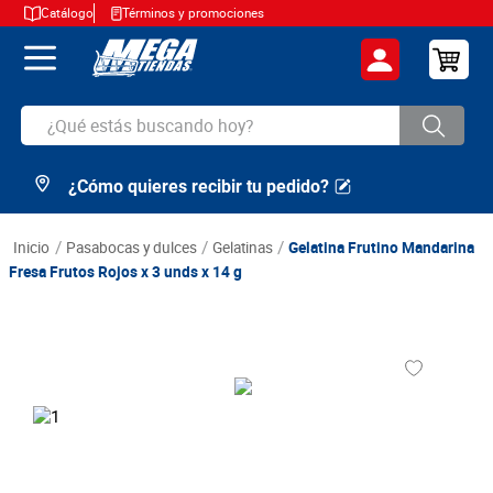
Catálogo
Términos y promociones
¿Qué estás buscando hoy?
¿Cómo quieres recibir tu pedido?
TÉRMINOS MÁS BUSCADOS
1
.
cerveza
pasabocas y dulces
gelatinas
Gelatina Frutino Mandarina
2
.
arroz
Fresa Frutos Rojos x 3 unds x 14 g
3
.
leche
4
.
cafe
5
.
aceite
6
.
azucar
7
.
huevos