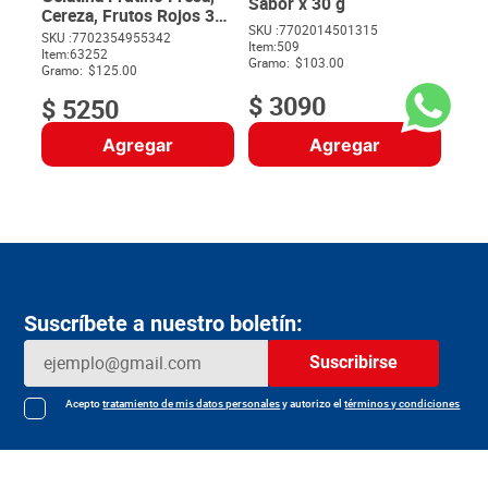
Sabor x 30 g
Cereza, Frutos Rojos 3
SKU :
7702014501315
unds x 14 g c/u
SKU :
7702354955342
Item
:
509
$
Item
:
63252
Gramo:
$103.00
Gramo:
$125.00
$
3090
$
5250
Agregar
Agregar
Suscríbete a nuestro boletín:
Suscribirse
Acepto
tratamiento de mis datos personales
y autorizo el
términos y condiciones