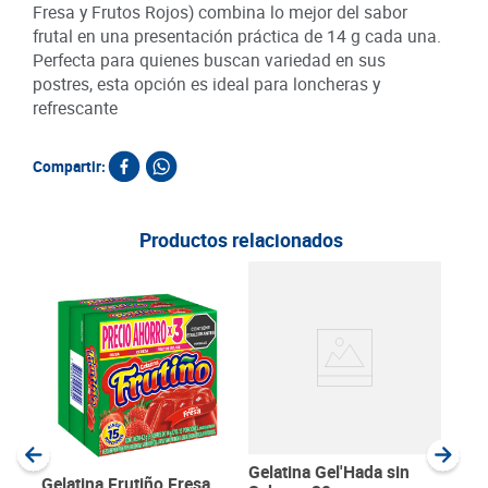
Fresa y Frutos Rojos) combina lo mejor del sabor
frutal en una presentación práctica de 14 g cada una.
Perfecta para quienes buscan variedad en sus
postres, esta opción es ideal para loncheras y
refrescante
Compartir:
Productos relacionados
Gela
Cer
4 un
SKU :
Item
:
Gram
Gelatina Gel'Hada sin
Gelatina Frutiño Fresa,