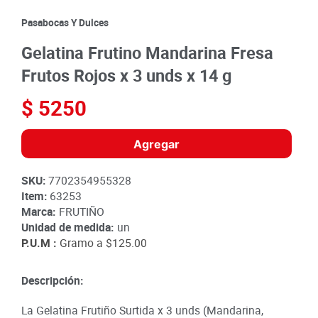
8
.
detergente
Pasabocas Y Dulces
9
.
queso
Gelatina Frutino Mandarina Fresa
10
.
papa
Frutos Rojos x 3 unds x 14 g
$
5250
Agregar
SKU
:
7702354955328
Item
:
63253
Marca:
FRUTIÑO
Unidad de medida:
un
P.U.M :
Gramo a
$125.00
Descripción:
La Gelatina Frutiño Surtida x 3 unds (Mandarina,