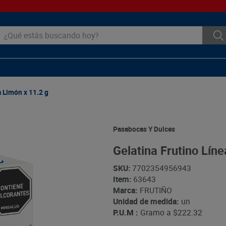
ué estás buscando hoy?
a Limón x 11.2 g
Pasabocas Y Dulces
Gelatina Frutino Líne
SKU
:
7702354956943
Item
:
63643
Marca:
FRUTIÑO
Unidad de medida:
un
P.U.M :
Gramo a
$222.32