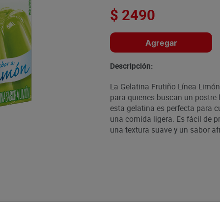
$
2490
Agregar
Descripción:
La Gelatina Frutiño Línea Limón
para quienes buscan un postre l
esta gelatina es perfecta para 
una comida ligera. Es fácil de p
una textura suave y un sabor af