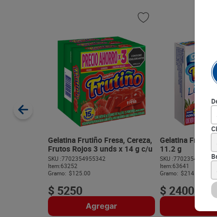
D
C
Gelatina Frutiño Fresa, Cereza,
Gelatina Frutino
Frutos Rojos 3 unds x 14 g c/u
11.2 g
B
SKU :
7702354955342
SKU :
770235495692
Item
:
63252
Item
:
63641
Gramo:
$125.00
Gramo:
$214.29
$
5250
$
2400
Agregar
Agre