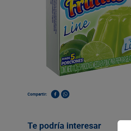
9
.
queso
10
.
papa
Compartir:
Te podría interesar