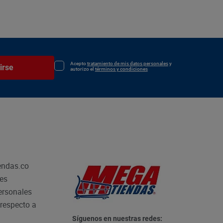
Acepto
tratamiento de mis datos personales
y
irse
autorizo el
términos y condiciones
endas.co
les
personales
respecto a
Síguenos en nuestras redes: