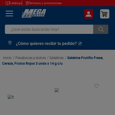
Catálogo
Términos y promociones
¿Qué estás buscando hoy?
¿Cómo quieres recibir tu pedido?
TÉRMINOS MÁS BUSCADOS
1
.
cerveza
pasabocas y dulces
gelatinas
Gelatina Frutiño Fresa,
2
.
arroz
Cereza, Frutos Rojos 3 unds x 14 g c/u
3
.
leche
4
.
cafe
5
.
aceite
6
.
azucar
7
.
huevos