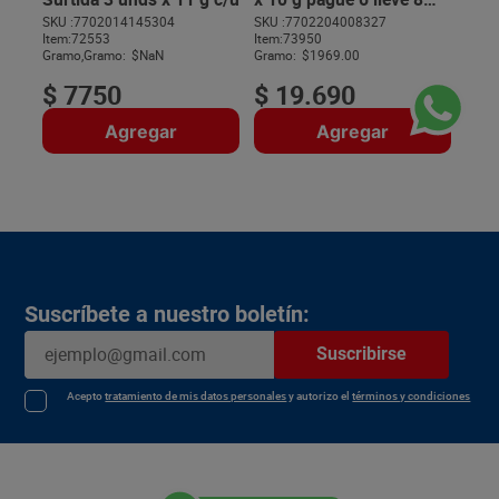
unds
SKU :
7702014145304
SKU :
7702204008327
Item
:
72553
Item
:
73950
$
Gramo,Gramo:
$NaN
Gramo:
$1969.00
$
7750
$
19
.
690
Agregar
Agregar
Suscríbete a nuestro boletín:
Suscribirse
Acepto
tratamiento de mis datos personales
y autorizo el
términos y condiciones