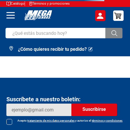
Catálogo
Términos y promociones
¿Qué estás buscando hoy?
¿Cómo quieres recibir tu pedido?
TÉRMINOS MÁS BUSCADOS
1
.
cerveza
2
.
arroz
3
.
leche
4
.
cafe
Suscríbete a nuestro boletín:
5
.
aceite
Suscribirse
6
.
azucar
7
.
huevos
Acepto
tratamiento de mis datos personales
y autorizo el
términos y condiciones