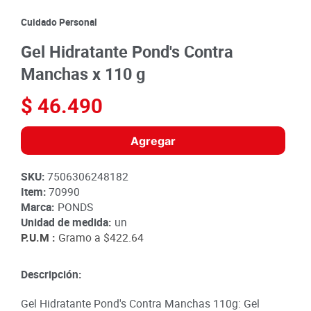
8
.
detergente
Cuidado Personal
9
.
queso
Gel Hidratante Pond's Contra
10
.
papa
Manchas x 110 g
$
46
.
490
Agregar
SKU
:
7506306248182
Item
:
70990
Marca:
PONDS
Unidad de medida:
un
P.U.M :
Gramo a
$422.64
Descripción:
Gel Hidratante Pond's Contra Manchas 110g: Gel