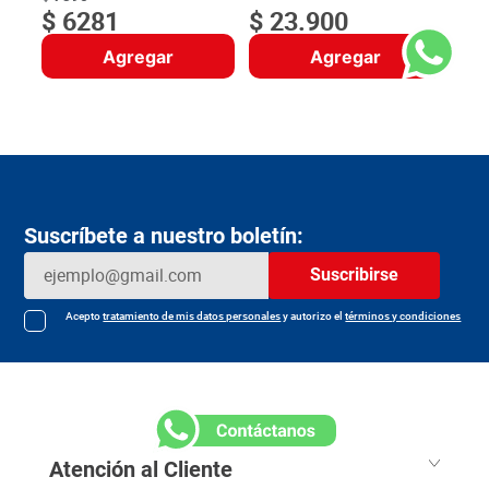
$
6281
$
23
.
900
Agregar
Agregar
Suscríbete a nuestro boletín:
Suscribirse
Acepto
tratamiento de mis datos personales
y autorizo el
términos y condiciones
Atención al Cliente