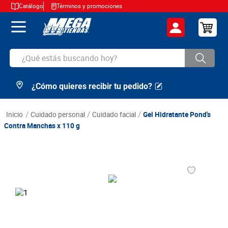
Catálogo
Términos y promociones
¿Qué estás buscando hoy?
¿Cómo quieres recibir tu pedido?
TÉRMINOS MÁS BUSCADOS
1
.
cerveza
cuidado personal
cuidado facial
Gel Hidratante Pond's
2
.
arroz
Contra Manchas x 110 g
3
.
leche
4
.
cafe
5
.
aceite
6
.
azucar
7
.
huevos