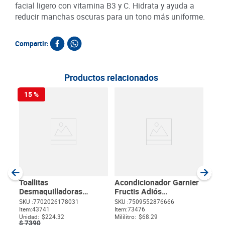
facial ligero con vitamina B3 y C. Hidrata y ayuda a
reducir manchas oscuras para un tono más uniforme.
Compartir:
Productos relacionados
15 %
Crem
Acla
SKU :
Item
:
Milili
Toallitas
Acondicionador Garnier
Desmaquilladoras
Fructis Adiós
Pomys Basic x 28 unds
Esponjado x 350 ml
SKU :
7702026178031
SKU :
7509552876666
Item
:
43741
Item
:
73476
$
Unidad:
$224.32
Mililitro:
$68.29
$
7390