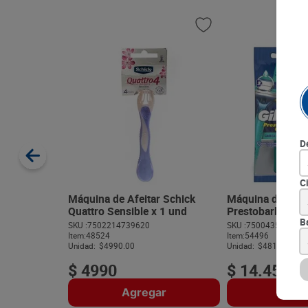
D
C
Máquina de Afeitar Schick
Máquina de Afeita
Quattro Sensible x 1 und
Prestobarba Ultr
B
SKU :
7502214739620
SKU :
750043516969
Item
:
48524
Item
:
54496
Unidad:
$4990.00
Unidad:
$4816.67
$
4990
$
14
.
450
Agregar
Agre