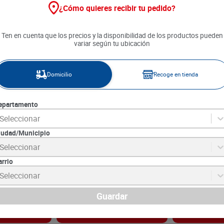
¿Cómo quieres recibir tu pedido?
Ten en cuenta que los precios y la disponibilidad de los productos pueden
variar según tu ubicación
Domicilio
Recoge en tienda
epartamento
Seleccionar
iudad/Municipio
r Gillette
Espuma de Afeitar Gillette
Espuma de Afei
Seleccionar
a x 3 unds
Sensitive x 56 g
Carbon Active
arrio
1
SKU :
7500435188463
SKU :
7500435219
Item
:
73473
Item
:
72151
Seleccionar
Gramo:
$152.68
Mililitro:
$125.74
$
8550
$
19
.
490
Guardar
gar
Agregar
Ag