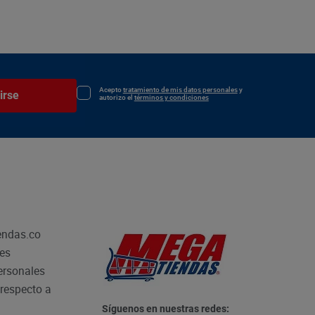
Acepto
tratamiento de mis datos personales
y
irse
autorizo el
términos y condiciones
endas.co
les
personales
respecto a
Síguenos en nuestras redes: