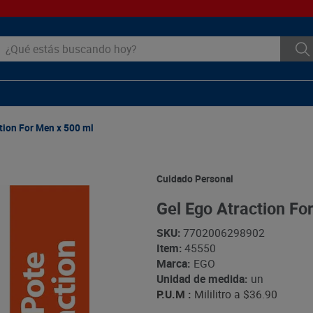
ué estás buscando hoy?
tion For Men x 500 ml
Cuidado Personal
Gel Ego Atraction Fo
SKU
:
7702006298902
Item
:
45550
Marca:
EGO
Unidad de medida:
un
P.U.M :
Mililitro a
$36.90