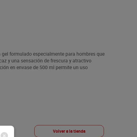
n gel formulado especialmente para hombres que
az y una sensación de frescura y atractivo
ación en envase de 500 ml permite un uso
Volver a la tienda