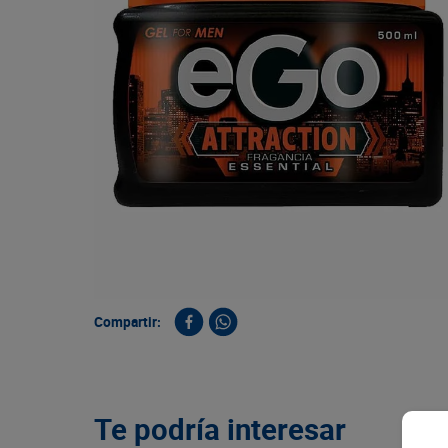
9
.
queso
10
.
papa
Compartir:
Te podría interesar